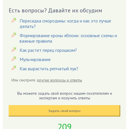
Вишня
Вредители
Есть вопросы? Давайте их обсудим
Гардения
Пересадка смородины: когда и как это лучше
Гацания
делать?
Гвоздики
Формирование кроны яблони: основные схемы и
важные правила
Георгины
Герань
Как растет перец горошком?
Гиацинт
Мульчирование
Гибискус
Как вырастить репчатый лук?
Гиппеаструм
Или смотрите
другие вопросы и ответы
Гладиолусы
Глоксиния
Вы можете задать свой вопрос нашим посетителям и
Годжи
экспертам и получить ответы
Голубика
Задать свой вопрос
Горох
Гортензия
209