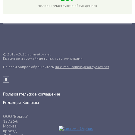
Гранат
человек участвуют в обсуждениях
Грибы
Груша
Груши
Грядки
Гуава
Гузмания
© 2015–2026
Sornyakov.net
Красивые и урожайные грядки своими руками
Дайкон
По всем вопрос обращайтесь
на e-mail admin@sornyakov.net
Декабрист
Дельфиниум
Дендробиум
Денежное дерево
Пользовательское соглашение
Диффенбахия
Редакция, Контакты
Драцена
ООО "Вектор".
Дыня
127254,
Москва,
Ежевика
проезд