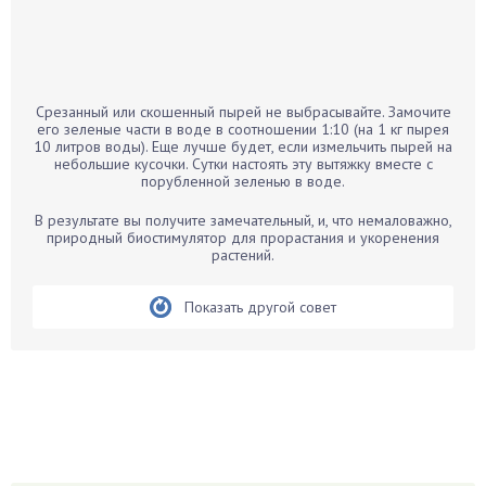
Бальзамин
Бамбук
Банан
Барбарис
Срезанный или скошенный пырей не выбрасывайте. Замочите
Бархатцы
его зеленые части в воде в соотношении 1:10 (на 1 кг пырея
10 литров воды). Еще лучше будет, если измельчить пырей на
Бегония
небольшие кусочки. Сутки настоять эту вытяжку вместе с
порубленной зеленью в воде.
Белые грибы
Бирючина
В результате вы получите замечательный, и, что немаловажно,
природный биостимулятор для прорастания и укоренения
Бобовые
растений.
Боярышнык
Бруннера
Показать другой совет
Брусника
Бузина
Вазоны
Вешенки
Виноград