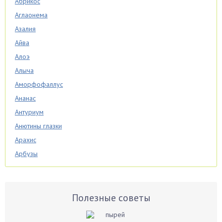
Абрикос
Аглаонема
Азалия
Айва
Алоэ
Алыча
Аморфофаллус
Ананас
Антуриум
Анютины глазки
Арахис
Арбузы
Аспарагус
Астры
Базилик
Полезные советы
Баклажаны