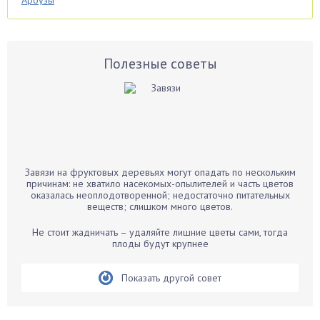
Арбузы
Аспарагус
Астры
Базилик
Полезные советы
Баклажаны
Бальзамин
Бамбук
Банан
Барбарис
Завязи на фруктовых деревьях могут опадать по нескольким
Бархатцы
причинам: не хватило насекомых-опылителей и часть цветов
оказалась неоплодотворенной; недостаточно питательных
Бегония
веществ; слишком много цветов.
Белые грибы
Не стоит жадничать – удаляйте лишние цветы сами, тогда
Бирючина
плоды будут крупнее
Бобовые
Показать другой совет
Боярышнык
Бруннера