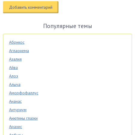
Популярные темы
Абрикос
Аглаонема
Азалия
Айва
Алоэ
Алыча
Аморфофаллус
Ананас
Антуриум
Анютины глазки
Арахис