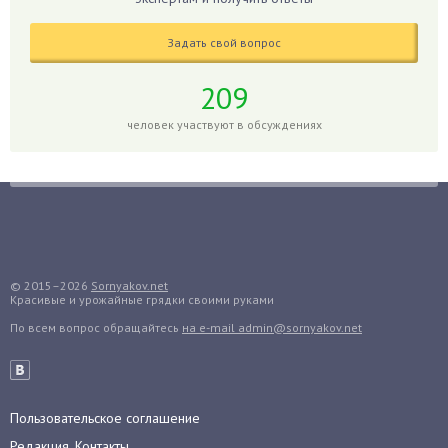
Глоксиния
Годжи
Задать свой вопрос
Голубика
Горох
209
Гортензия
человек участвуют в обсуждениях
Гранат
Грибы
Груша
Груши
Грядки
Гуава
© 2015–2026
Sornyakov.net
Красивые и урожайные грядки своими руками
Гузмания
По всем вопрос обращайтесь
на e-mail admin@sornyakov.net
Дайкон
Декабрист
Дельфиниум
Пользовательское соглашение
Дендробиум
Редакция, Контакты