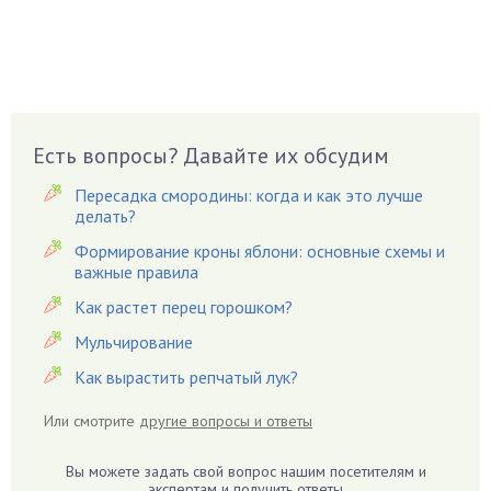
Брусника
Бузина
Вазоны
Вешенки
Виноград
Есть вопросы? Давайте их обсудим
Вишня
Вредители
Пересадка смородины: когда и как это лучше
Гардения
делать?
Гацания
Формирование кроны яблони: основные схемы и
важные правила
Гвоздики
Как растет перец горошком?
Георгины
Герань
Мульчирование
Гиацинт
Как вырастить репчатый лук?
Гибискус
Или смотрите
другие вопросы и ответы
Гиппеаструм
Гладиолусы
Вы можете задать свой вопрос нашим посетителям и
экспертам и получить ответы