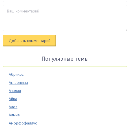
Популярные темы
Абрикос
Аглаонема
Азалия
Айва
Алоэ
Алыча
Аморфофаллус