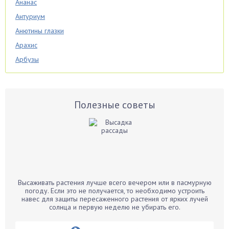
Ананас
Антуриум
Анютины глазки
Арахис
Арбузы
Аспарагус
Астры
Базилик
Полезные советы
Баклажаны
Бальзамин
Бамбук
Банан
Барбарис
Высаживать растения лучше всего вечером или в пасмурную
Бархатцы
погоду. Если это не получается, то необходимо устроить
навес для защиты пересаженного растения от ярких лучей
Бегония
солнца и первую неделю не убирать его.
Белые грибы