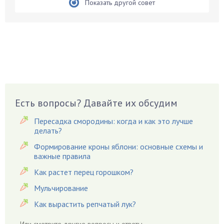
Бирючина
Показать другой совет
Бобовые
Боярышнык
Бруннера
Брусника
Бузина
Вазоны
Вешенки
Есть вопросы? Давайте их обсудим
Виноград
Пересадка смородины: когда и как это лучше
Вишня
делать?
Вредители
Формирование кроны яблони: основные схемы и
важные правила
Гардения
Гацания
Как растет перец горошком?
Гвоздики
Мульчирование
Георгины
Как вырастить репчатый лук?
Герань