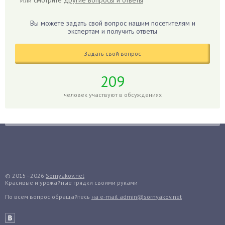
Или смотрите
другие вопросы и ответы
Гиацинт
Гибискус
Вы можете задать свой вопрос нашим посетителям и
Гиппеаструм
экспертам и получить ответы
Гладиолусы
Задать свой вопрос
Глоксиния
Годжи
209
Голубика
человек участвуют в обсуждениях
Горох
Гортензия
Гранат
Грибы
Груша
Груши
© 2015–2026
Sornyakov.net
Красивые и урожайные грядки своими руками
Грядки
По всем вопрос обращайтесь
на e-mail admin@sornyakov.net
Гуава
Гузмания