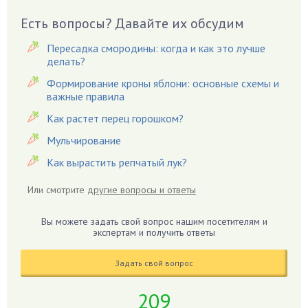
Вешенки
Есть вопросы? Давайте их обсудим
Виноград
Вишня
Пересадка смородины: когда и как это лучше
делать?
Вредители
Формирование кроны яблони: основные схемы и
Гардения
важные правила
Гацания
Как растет перец горошком?
Гвоздики
Мульчирование
Георгины
Как вырастить репчатый лук?
Герань
Гиацинт
Или смотрите
другие вопросы и ответы
Гибискус
Гиппеаструм
Вы можете задать свой вопрос нашим посетителям и
экспертам и получить ответы
Гладиолусы
Глоксиния
Задать свой вопрос
Годжи
209
Голубика