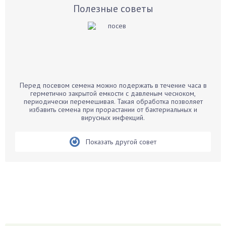
Базилик
Полезные советы
Баклажаны
Бальзамин
Бамбук
Банан
Барбарис
Перед посевом семена можно подержать в течение часа в
Бархатцы
герметично закрытой емкости с давленым чесноком,
периодически перемешивая. Такая обработка позволяет
Бегония
избавить семена при прорастании от бактериальных и
вирусных инфекций.
Белые грибы
Бирючина
Показать другой совет
Бобовые
Боярышнык
Бруннера
Брусника
Бузина
Вазоны