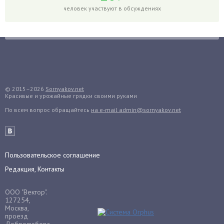
Горох
человек участвуют в обсуждениях
Гортензия
Гранат
Грибы
Груша
Груши
© 2015–2026
Sornyakov.net
Грядки
Красивые и урожайные грядки своими руками
Гуава
По всем вопрос обращайтесь
на e-mail admin@sornyakov.net
Гузмания
Дайкон
Декабрист
Пользовательское соглашение
Дельфиниум
Редакция, Контакты
Дендробиум
Денежное дерево
ООО "Вектор".
127254,
Диффенбахия
Москва,
проезд
Драцена