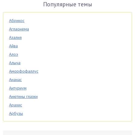
Популярные темы
Абрикос
Аглаонема
Азалия
Айва
Алоэ
Алыча
Аморфофаллус
Ананас
Антуриум
Анютины глазки
Арахис
Арбузы
Аспарагус
Астры