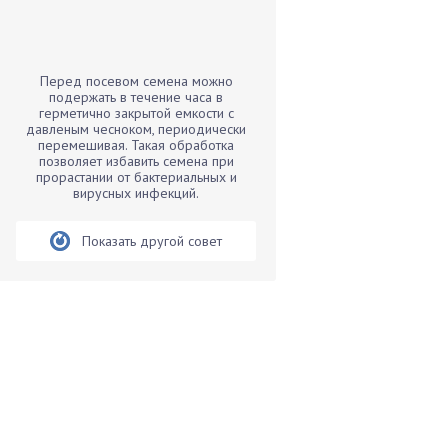
Бамбук
Банан
Барбарис
Перед посевом семена можно
Бархатцы
подержать в течение часа в
герметично закрытой емкости с
Бегония
давленым чесноком, периодически
перемешивая. Такая обработка
Белые грибы
позволяет избавить семена при
Бирючина
прорастании от бактериальных и
вирусных инфекций.
Бобовые
Боярышнык
Показать другой совет
Бруннера
Брусника
Бузина
Вазоны
Вешенки
Виноград
Вишня