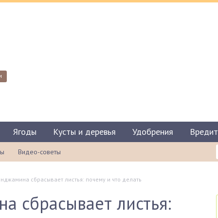
и
Ягоды
Кусты и деревья
Удобрения
Вредит
ты
Видео-советы
нджамина сбрасывает листья: почему и что делать
а сбрасывает листья: