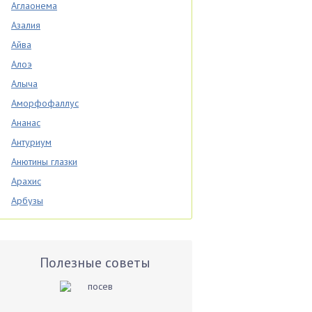
Аглаонема
Азалия
Айва
Алоэ
Алыча
Аморфофаллус
Ананас
Антуриум
Анютины глазки
Арахис
Арбузы
Аспарагус
Астры
Базилик
Полезные советы
Баклажаны
Бальзамин