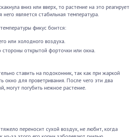
какнула вниз или вверх, то растение на это реагирует
 него является стабильная температура.
 температуры фикус боится:
его или холодного воздуха.
 стороны открытой форточки или окна.
ельно ставить на подоконник, так как при жаркой
ь окно для проветривания. После чего эти два
й, могут погубить нежное растение.
 тяжело переносит сухой воздух, не любит, когда
к из-за этого его корни заболевают гнилью.