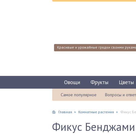
Красивые и урожайные грядки своими рукам
Овощи
Фрукты
Цветы
Самое популярное
Вопросы и отве
Главная
Комнатные растения
Фикус Бе
Фикус Бенджамин