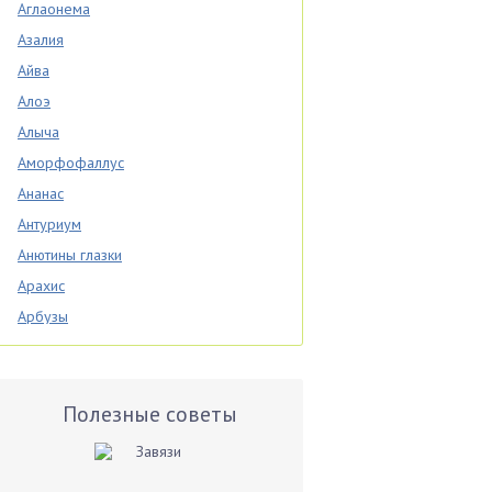
Аглаонема
Азалия
Айва
Алоэ
Алыча
Аморфофаллус
Ананас
Антуриум
Анютины глазки
Арахис
Арбузы
Аспарагус
Астры
Базилик
Полезные советы
Баклажаны
Бальзамин