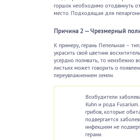
горшок необходимо отодвинуть от
место. Подходящая для пеларгони
Причина 2 — Чрезмерный поли
К примеру, герань Пепельная – тип
украсить свой цветник восхитител
усердно поливать, то неизбежно в
листьях может говорить о появлен
переувлажнением земли.
Возбудители заболева
Kuhn и рода Fusarium
грибов, которые обита
подвергается заболев
инфекциям не подверг
герани.