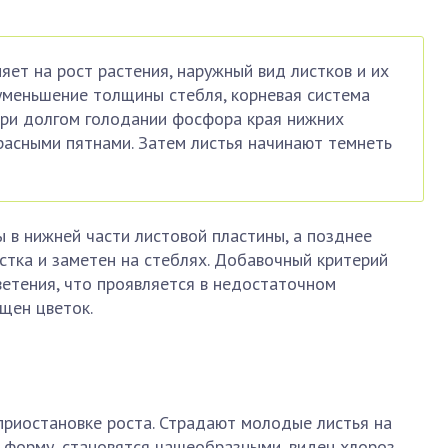
ет на рост растения, наружный вид листков и их
уменьшение толщины стебля, корневая система
При долгом голодании фосфора края нижних
расными пятнами. Затем листья начинают темнеть
 в нижней части листовой пластины, а позднее
стка и заметен на стеблях. Добавочный критерий
етения, что проявляется в недостаточном
щен цветок.
приостановке роста. Страдают молодые листья на
 форму, становятся чашеобразными, виден хлороз