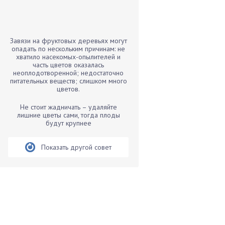
Бамбук
Банан
Барбарис
Завязи на фруктовых деревьях могут
Бархатцы
опадать по нескольким причинам: не
хватило насекомых-опылителей и
Бегония
часть цветов оказалась
неоплодотворенной; недостаточно
Белые грибы
питательных веществ; слишком много
Бирючина
цветов.
Бобовые
Не стоит жадничать – удаляйте
лишние цветы сами, тогда плоды
Боярышнык
будут крупнее
Бруннера
Брусника
Показать другой совет
Бузина
Вазоны
Вешенки
Виноград
Вишня