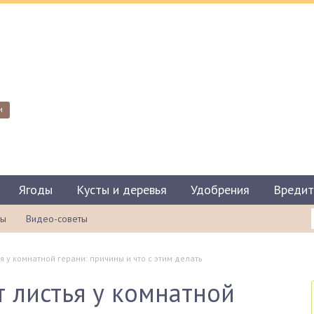
и
Ягоды
Кусты и деревья
Удобрения
Вредит
ты
Видео-советы
 у комнатной герани: причины и что с этим делать
 листья у комнатной