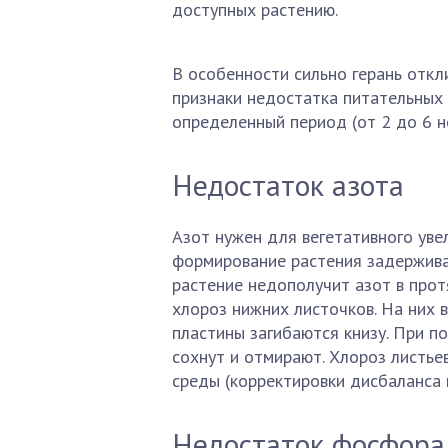
доступных растению.
В особенности сильно герань откли
признаки недостатка питательных 
определенный период (от 2 до 6 н
Недостаток азота
Азот нужен для вегетативного уве
формирование растения задержива
растение недополучит азот в про
хлороз нижних листочков. На них 
пластины загибаются книзу. При п
сохнут и отмирают. Хлороз листье
среды (корректировки дисбаланса 
Недостаток фосфора