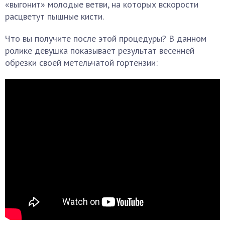
«выгонит» молодые ветви, на которых вскорости
расцветут пышные кисти.
Что вы получите после этой процедуры? В данном
ролике девушка показывает результат весенней
обрезки своей метельчатой гортензии: