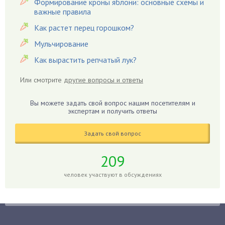
Формирование кроны яблони: основные схемы и
важные правила
Георгины
Герань
Как растет перец горошком?
Гиацинт
Мульчирование
Гибискус
Как вырастить репчатый лук?
Гиппеаструм
Или смотрите
другие вопросы и ответы
Гладиолусы
Глоксиния
Вы можете задать свой вопрос нашим посетителям и
Годжи
экспертам и получить ответы
Голубика
Задать свой вопрос
Горох
Гортензия
209
Гранат
человек участвуют в обсуждениях
Грибы
Груша
Груши
Грядки