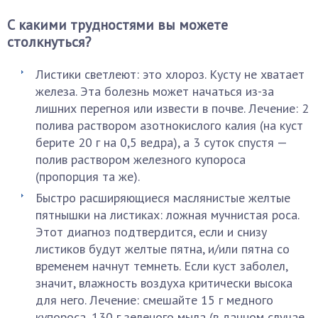
С какими трудностями вы можете
столкнуться?
Листики светлеют: это хлороз. Кусту не хватает
железа. Эта болезнь может начаться из-за
лишних перегноя или извести в почве. Лечение: 2
полива раствором азотнокислого калия (на куст
берите 20 г на 0,5 ведра), а 3 суток спустя —
полив раствором железного купороса
(пропорция та же).
Быстро расширяющиеся маслянистые желтые
пятнышки на листиках: ложная мучнистая роса.
Этот диагноз подтвердится, если и снизу
листиков будут желтые пятна, и/или пятна со
временем начнут темнеть. Если куст заболел,
значит, влажность воздуха критически высока
для него. Лечение: смешайте 15 г медного
купороса, 130 г зеленого мыла (в данном случае