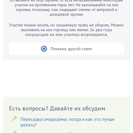
оставляйте их под парами, то есть незасаженными некоторые
участки на протяжении пары лет. Не выпалывайте на них
Бегония
сорняки, поскольку они защищают землю от ветровой и
дождевой эрозии.
Белые грибы
Бирючина
Участки можно косить, но скошенную траву не убирать. Можно
высеивать на них горчицу или люпин. За два года
Бобовые
плодородие на этих участках возрождается.
Боярышнык
Бруннера
Показать другой совет
Брусника
Бузина
Вазоны
Вешенки
Виноград
Вишня
Вредители
Есть вопросы? Давайте их обсудим
Гардения
Пересадка смородины: когда и как это лучше
Гацания
делать?
Гвоздики