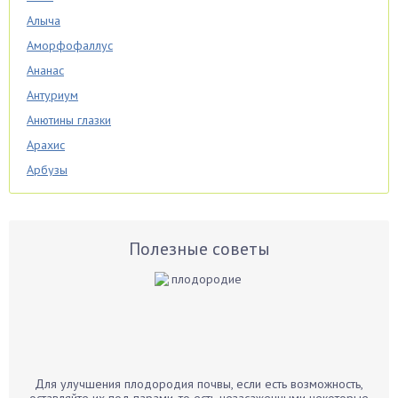
Алыча
Аморфофаллус
Ананас
Антуриум
Анютины глазки
Арахис
Арбузы
Аспарагус
Астры
Базилик
Полезные советы
Баклажаны
Бальзамин
Бамбук
Банан
Барбарис
Для улучшения плодородия почвы, если есть возможность,
Бархатцы