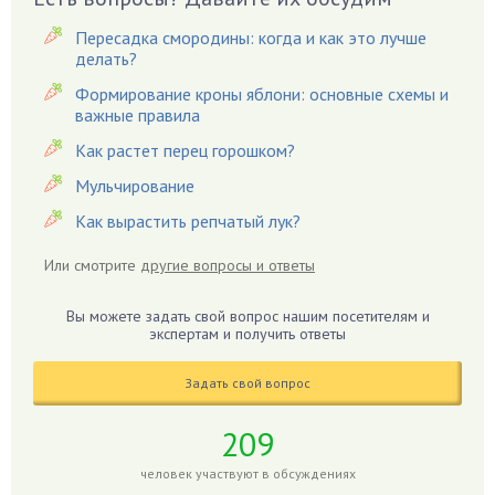
Вредители
Пересадка смородины: когда и как это лучше
Гардения
делать?
Гацания
Формирование кроны яблони: основные схемы и
важные правила
Гвоздики
Как растет перец горошком?
Георгины
Герань
Мульчирование
Гиацинт
Как вырастить репчатый лук?
Гибискус
Или смотрите
другие вопросы и ответы
Гиппеаструм
Гладиолусы
Вы можете задать свой вопрос нашим посетителям и
экспертам и получить ответы
Глоксиния
Годжи
Задать свой вопрос
Голубика
Горох
209
Гортензия
человек участвуют в обсуждениях
Гранат