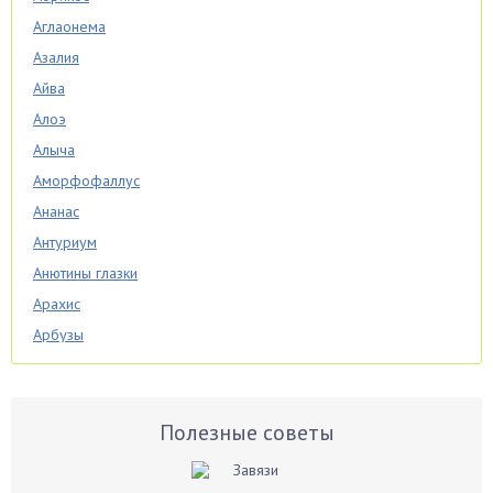
Аглаонема
Азалия
Айва
Алоэ
Алыча
Аморфофаллус
Ананас
Антуриум
Анютины глазки
Арахис
Арбузы
Аспарагус
Астры
Базилик
Полезные советы
Баклажаны
Бальзамин