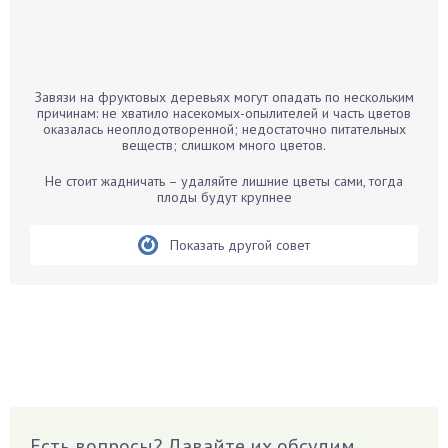
Бамбук
Банан
Барбарис
Завязи на фруктовых деревьях могут опадать по нескольким
Бархатцы
причинам: не хватило насекомых-опылителей и часть цветов
оказалась неоплодотворенной; недостаточно питательных
Бегония
веществ; слишком много цветов.
Белые грибы
Не стоит жадничать – удаляйте лишние цветы сами, тогда
Бирючина
плоды будут крупнее
Бобовые
Показать другой совет
Боярышнык
Бруннера
Брусника
Бузина
Вазоны
Вешенки
Виноград
Есть вопросы? Давайте их обсудим
Вишня