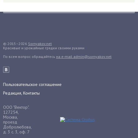
Грибы
Груша
Груши
Грядки
Гуава
© 2015–2026
Sornyakov.net
Красивые и урожайные грядки своими руками
Гузмания
По всем вопрос обращайтесь
на e-mail admin@sornyakov.net
Дайкон
Декабрист
Дельфиниум
Пользовательское соглашение
Дендробиум
Редакция, Контакты
Денежное дерево
Диффенбахия
ООО "Вектор".
Драцена
127254,
Москва,
Дыня
проезд
Добролюбова,
Ежевика
д. 3 с. 3, оф. 7
Ежемалина