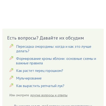
Боярышнык
Бруннера
Брусника
Бузина
Вазоны
Вешенки
Есть вопросы? Давайте их обсудим
Виноград
Пересадка смородины: когда и как это лучше
Вишня
делать?
Вредители
Формирование кроны яблони: основные схемы и
важные правила
Гардения
Гацания
Как растет перец горошком?
Гвоздики
Мульчирование
Георгины
Как вырастить репчатый лук?
Герань
Или смотрите
другие вопросы и ответы
Гиацинт
Гибискус