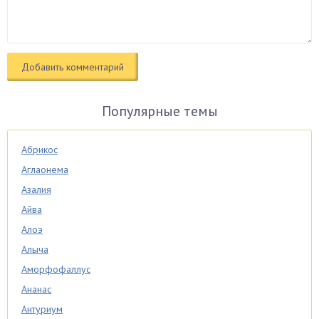
Популярные темы
Абрикос
Аглаонема
Азалия
Айва
Алоэ
Алыча
Аморфофаллус
Ананас
Антуриум