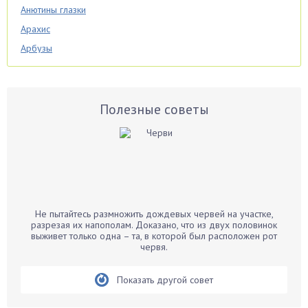
Анютины глазки
Арахис
Арбузы
Аспарагус
Астры
Базилик
Полезные советы
Баклажаны
Бальзамин
Бамбук
Банан
Барбарис
Не пытайтесь размножить дождевых червей на участке,
Бархатцы
разрезая их напополам. Доказано, что из двух половинок
выживет только одна – та, в которой был расположен рот
Бегония
червя.
Белые грибы
Бирючина
Показать другой совет
Бобовые