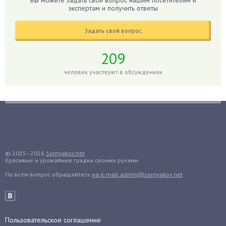
Вы можете задать свой вопрос нашим посетителям и
Гиппеаструм
экспертам и получить ответы
Гладиолусы
Задать свой вопрос
Глоксиния
Годжи
209
Голубика
человек участвуют в обсуждениях
Горох
Гортензия
Гранат
Грибы
Груша
Груши
© 2015–2026
Sornyakov.net
Красивые и урожайные грядки своими руками
Грядки
По всем вопрос обращайтесь
на e-mail admin@sornyakov.net
Гуава
Гузмания
Дайкон
Декабрист
Пользовательское соглашение