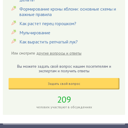
Вредители
Формирование кроны яблони: основные схемы и
важные правила
Гардения
Гацания
Как растет перец горошком?
Гвоздики
Мульчирование
Георгины
Как вырастить репчатый лук?
Герань
Или смотрите
другие вопросы и ответы
Гиацинт
Гибискус
Вы можете задать свой вопрос нашим посетителям и
Гиппеаструм
экспертам и получить ответы
Гладиолусы
Задать свой вопрос
Глоксиния
Годжи
209
Голубика
человек участвуют в обсуждениях
Горох
Гортензия
Гранат