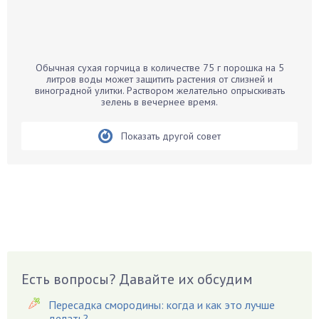
Бамбук
Банан
Барбарис
Обычная сухая горчица в количестве 75 г порошка на 5
Бархатцы
литров воды может защитить растения от слизней и
виноградной улитки. Раствором желательно опрыскивать
Бегония
зелень в вечернее время.
Белые грибы
Бирючина
Показать другой совет
Бобовые
Боярышнык
Бруннера
Брусника
Бузина
Вазоны
Вешенки
Есть вопросы? Давайте их обсудим
Виноград
Пересадка смородины: когда и как это лучше
Вишня
делать?