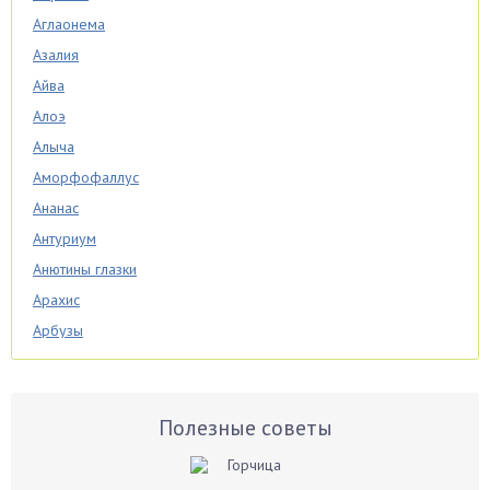
Аглаонема
Азалия
Айва
Алоэ
Алыча
Аморфофаллус
Ананас
Антуриум
Анютины глазки
Арахис
Арбузы
Аспарагус
Астры
Базилик
Полезные советы
Баклажаны
Бальзамин