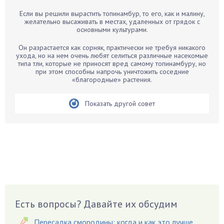
Барбарис
Если вы решили вырастить топинамбур, то его, как и малину,
Бархатцы
желательно высаживать в местах, удаленных от грядок с
основными культурами.
Бегония
Белые грибы
Он разрастается как сорняк, практически не требуя никакого
ухода, но на нем очень любят селиться различные насекомые
Бирючина
типа тли, которые не приносят вред самому топинамбуру, но
при этом способны напрочь уничтожить соседние
Бобовые
«благородные» растения.
Боярышнык
Бруннера
Показать другой совет
Брусника
Бузина
Вазоны
Вешенки
Виноград
Вишня
Вредители
Есть вопросы? Давайте их обсудим
Гардения
Пересадка смородины: когда и как это лучше