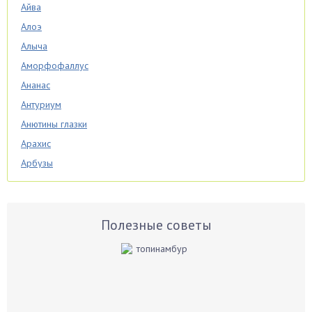
Айва
Алоэ
Алыча
Аморфофаллус
Ананас
Антуриум
Анютины глазки
Арахис
Арбузы
Аспарагус
Астры
Базилик
Полезные советы
Баклажаны
Бальзамин
Бамбук
Банан