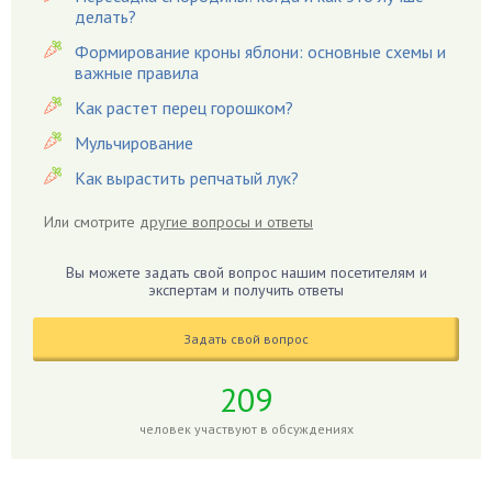
Гацания
делать?
Гвоздики
Формирование кроны яблони: основные схемы и
важные правила
Георгины
Герань
Как растет перец горошком?
Гиацинт
Мульчирование
Гибискус
Как вырастить репчатый лук?
Гиппеаструм
Или смотрите
другие вопросы и ответы
Гладиолусы
Глоксиния
Вы можете задать свой вопрос нашим посетителям и
Годжи
экспертам и получить ответы
Голубика
Задать свой вопрос
Горох
Гортензия
209
Гранат
человек участвуют в обсуждениях
Грибы
Груша