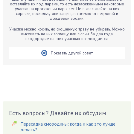
Бархатцы
оставляйте их под парами, то есть незасаженными некоторые
участки на протяжении пары лет. Не выпалывайте на них
Бегония
сорняки, поскольку они защищают землю от ветровой и
дождевой эрозии.
Белые грибы
Бирючина
Участки можно косить, но скошенную траву не убирать. Можно
высеивать на них горчицу или люпин. За два года
Бобовые
плодородие на этих участках возрождается.
Боярышнык
Бруннера
Показать другой совет
Брусника
Бузина
Вазоны
Вешенки
Виноград
Вишня
Вредители
Есть вопросы? Давайте их обсудим
Гардения
Пересадка смородины: когда и как это лучше
Гацания
делать?