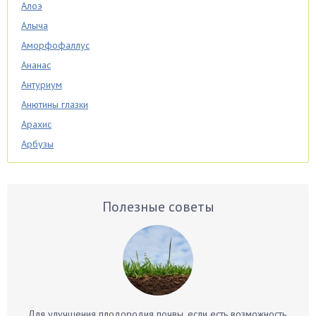
Алоэ
Алыча
Аморфофаллус
Ананас
Антуриум
Анютины глазки
Арахис
Арбузы
Аспарагус
Астры
Базилик
Полезные советы
Баклажаны
Бальзамин
Бамбук
Банан
Барбарис
Для улучшения плодородия почвы, если есть возможность,