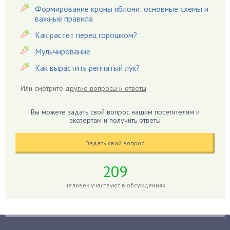
Гвоздики
Формирование кроны яблони: основные схемы и
важные правила
Георгины
Герань
Как растет перец горошком?
Гиацинт
Мульчирование
Гибискус
Как вырастить репчатый лук?
Гиппеаструм
Или смотрите
другие вопросы и ответы
Гладиолусы
Глоксиния
Вы можете задать свой вопрос нашим посетителям и
Годжи
экспертам и получить ответы
Голубика
Задать свой вопрос
Горох
Гортензия
209
Гранат
человек участвуют в обсуждениях
Грибы
Груша
Груши