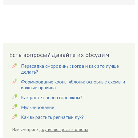
Боярышнык
Бруннера
Брусника
Бузина
Вазоны
Вешенки
Есть вопросы? Давайте их обсудим
Виноград
Вишня
Пересадка смородины: когда и как это лучше
делать?
Вредители
Формирование кроны яблони: основные схемы и
Гардения
важные правила
Гацания
Как растет перец горошком?
Гвоздики
Мульчирование
Георгины
Как вырастить репчатый лук?
Герань
Гиацинт
Или смотрите
другие вопросы и ответы
Гибискус