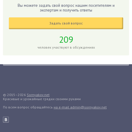
Гиппеаструм
Вы можете задать свой вопрос нашим посетителям и
экспертам и получить ответы
Гладиолусы
Глоксиния
Задать свой вопрос
Годжи
209
Голубика
Горох
человек участвуют в обсуждениях
Гортензия
Гранат
Грибы
Груша
Груши
© 2015–2026
Sornyakov.net
Грядки
Красивые и урожайные грядки своими руками
Гуава
По всем вопрос обращайтесь
на e-mail admin@sornyakov.net
Гузмания
Дайкон
Декабрист