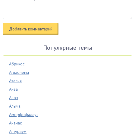
Популярные темы
Абрикос
Аглаонема
Азалия
Айва
Алоэ
Алыча
Аморфофаллус
Ананас
Антуриум