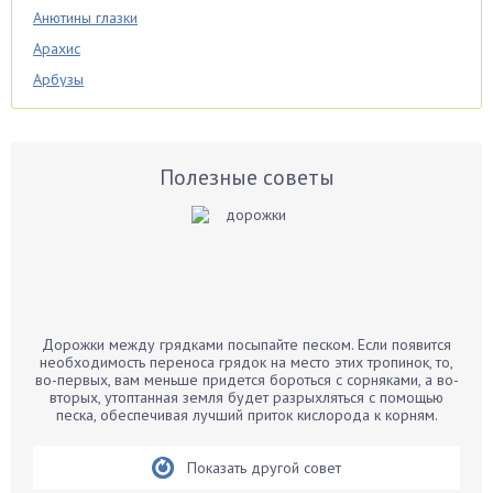
Анютины глазки
Арахис
Арбузы
Аспарагус
Астры
Базилик
Полезные советы
Баклажаны
Бальзамин
Бамбук
Банан
Барбарис
Дорожки между грядками посыпайте песком. Если появится
Бархатцы
необходимость переноса грядок на место этих тропинок, то,
во-первых, вам меньше придется бороться с сорняками, а во-
Бегония
вторых, утоптанная земля будет разрыхляться с помощью
песка, обеспечивая лучший приток кислорода к корням.
Белые грибы
Бирючина
Показать другой совет
Бобовые