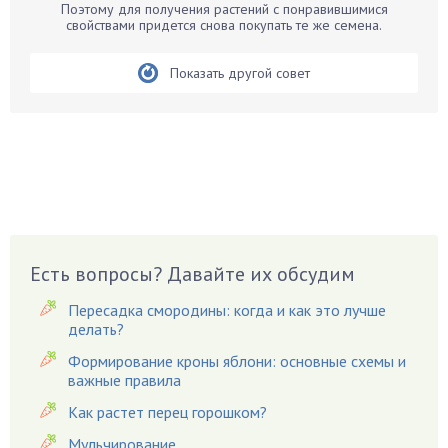
Поэтому для получения растений с понравившимися
Бирючина
свойствами придется снова покупать те же семена.
Бобовые
Показать другой совет
Боярышнык
Бруннера
Брусника
Бузина
Вазоны
Вешенки
Виноград
Есть вопросы? Давайте их обсудим
Вишня
Вредители
Пересадка смородины: когда и как это лучше
Гардения
делать?
Гацания
Формирование кроны яблони: основные схемы и
важные правила
Гвоздики
Как растет перец горошком?
Георгины
Герань
Мульчирование