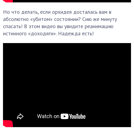
Но что делать, если орхидея досталась вам в
абсолютно «убитом» состоянии? Сию же минуту
спасать! В этом видео вы увидите реанимацию
истинного «доходяги». Надежда есть!