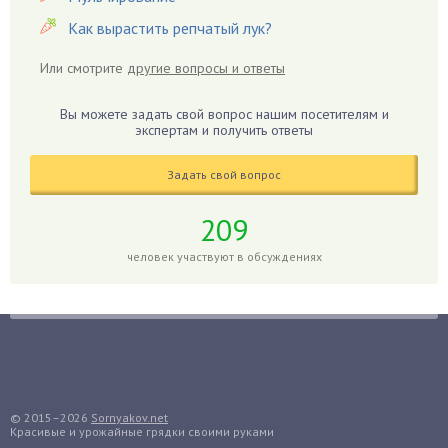
Гиацинт
Как вырастить репчатый лук?
Гибискус
Или смотрите
другие вопросы и ответы
Гиппеаструм
Гладиолусы
Вы можете задать свой вопрос нашим посетителям и
экспертам и получить ответы
Глоксиния
Годжи
Задать свой вопрос
Голубика
Горох
209
Гортензия
человек участвуют в обсуждениях
Гранат
Грибы
Груша
Груши
Грядки
Гуава
© 2015–2026
Sornyakov.net
Красивые и урожайные грядки своими руками
Гузмания