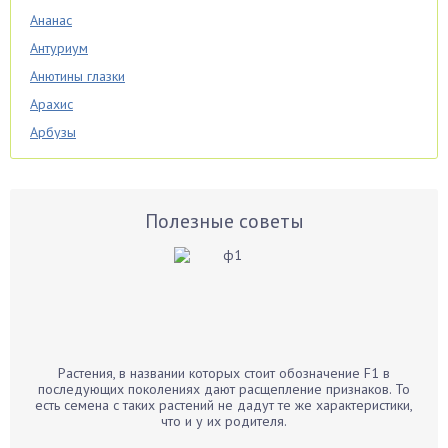
Ананас
Антуриум
Анютины глазки
Арахис
Арбузы
Аспарагус
Астры
Базилик
Полезные советы
Баклажаны
Бальзамин
Бамбук
Банан
Барбарис
Растения, в названии которых стоит обозначение F1 в
Бархатцы
последующих поколениях дают расщепление признаков. То
есть семена с таких растений не дадут те же характеристики,
Бегония
что и у их родителя.
Белые грибы