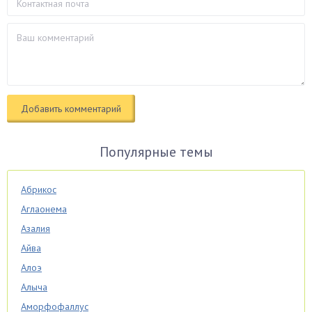
Популярные темы
Абрикос
Аглаонема
Азалия
Айва
Алоэ
Алыча
Аморфофаллус