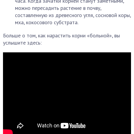
часа. Когда зачатки корней станут заметными,
можно пересадить растение в почву,
составленную из древесного угля, сосновой коры,
мха, кокосового субстрата.
Больше о том, как нарастить корни «больной», вы
услышите здесь: