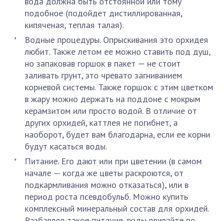
вода должна быть отстоянной или тому
подобное (подойдет дистиллированная,
кипяченая, теплая талая).
Водные процедуры. Опрыскивания это орхидея
любит. Также летом ее можно ставить под душ,
но запаковав горшок в пакет — не стоит
заливать грунт, это чревато загниванием
корневой системы. Также горшок с этим цветком
в жару можно держать на поддоне с мокрым
керамзитом или просто водой. В отличие от
других орхидей, каттлея не погибнет, а
наоборот, будет вам благодарна, если ее корни
будут касаться воды.
Питание. Его дают или при цветении (в самом
начале — когда же цветы раскроются, от
подкармливания можно отказаться), или в
период роста псевдобульб. Можно купить
комплексный минеральный состав для орхидей.
Разбавляя такое питание, воды вливайте по