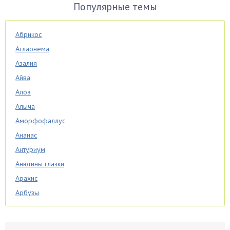
Популярные темы
Абрикос
Аглаонема
Азалия
Айва
Алоэ
Алыча
Аморфофаллус
Ананас
Антуриум
Анютины глазки
Арахис
Арбузы
Аспарагус
Астры