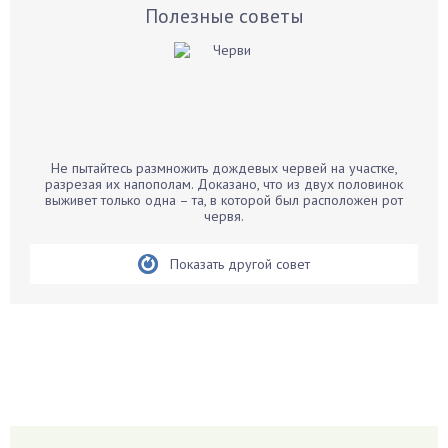
Базилик
Полезные советы
Баклажаны
Бальзамин
Бамбук
Банан
Барбарис
Не пытайтесь размножить дождевых червей на участке,
Бархатцы
разрезая их напополам. Доказано, что из двух половинок
выживет только одна – та, в которой был расположен рот
Бегония
червя.
Белые грибы
Бирючина
Показать другой совет
Бобовые
Боярышнык
Бруннера
Брусника
Бузина
Вазоны