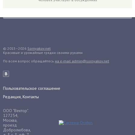
Горох
Гортензия
Гранат
Грибы
Груша
Груши
© 2015–2026
Sornyakov.net
Красивые и урожайные грядки своими руками
Грядки
По всем вопрос обращайтесь
на e-mail admin@sornyakov.net
Гуава
Гузмания
Дайкон
Декабрист
Пользовательское соглашение
Дельфиниум
Редакция, Контакты
Дендробиум
ООО "Вектор".
Денежное дерево
127254,
Москва,
Диффенбахия
проезд
Добролюбова,
Драцена
д. 3 с. 3, оф. 7