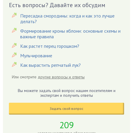
Вешенки
Есть вопросы? Давайте их обсудим
Виноград
Пересадка смородины: когда и как это лучше
Вишня
делать?
Вредители
Формирование кроны яблони: основные схемы и
важные правила
Гардения
Гацания
Как растет перец горошком?
Гвоздики
Мульчирование
Георгины
Как вырастить репчатый лук?
Герань
Или смотрите
другие вопросы и ответы
Гиацинт
Гибискус
Вы можете задать свой вопрос нашим посетителям и
Гиппеаструм
экспертам и получить ответы
Гладиолусы
Задать свой вопрос
Глоксиния
Годжи
209
Голубика
человек участвуют в обсуждениях