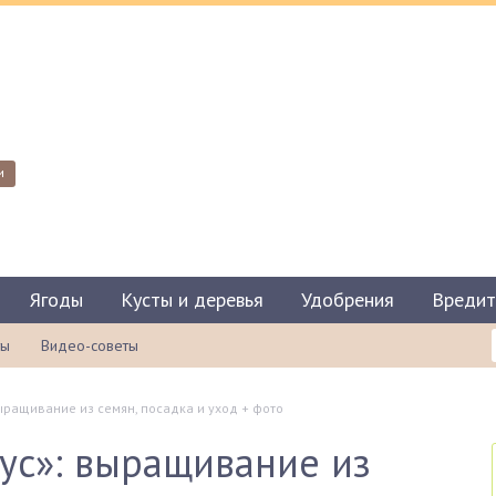
и
Ягоды
Кусты и деревья
Удобрения
Вредит
ты
Видео-советы
ыращивание из семян, посадка и уход + фото
ус»: выращивание из