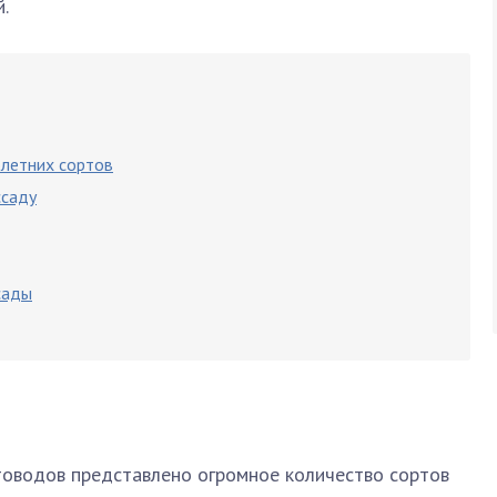
.
летних сортов
ссаду
сады
товодов представлено огромное количество сортов