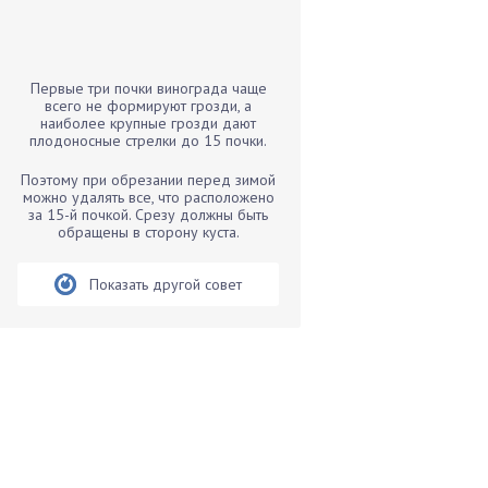
Бамбук
Банан
Барбарис
Первые три почки винограда чаще
Бархатцы
всего не формируют грозди, а
наиболее крупные грозди дают
Бегония
плодоносные стрелки до 15 почки.
Белые грибы
Поэтому при обрезании перед зимой
Бирючина
можно удалять все, что расположено
за 15-й почкой. Срезу должны быть
Бобовые
обращены в сторону куста.
Боярышнык
Бруннера
Показать другой совет
Брусника
Бузина
Вазоны
Вешенки
Виноград
Вишня