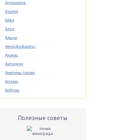
Аглаонема
Азалия
Айва
Алоэ
Алыча
Аморфофаллус
Ананас
Антуриум
Анютины глазки
Арахис
Арбузы
Аспарагус
Астры
Базилик
Полезные советы
Баклажаны
Бальзамин