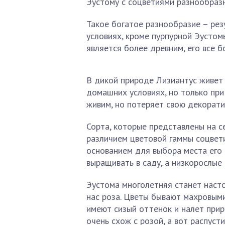
Эустому с соцветиями разнообраз
Такое богатое разнообразие – рез
условиях, кроме пурпурной Эустом
является более древним, его все 
В дикой природе Лизиантус живет н
домашних условиях, но только при
живим, но потеряет свою декорати
Сорта, которые представлены на с
различием цветовой гаммы соцвети
основанием для выбора места его
выращивать в саду, а низкорослые 
Эустома многолетняя станет насто
нас роза. Цветы бывают махровыми
имеют сизый оттенок и налет прир
очень схож с розой, а вот распус