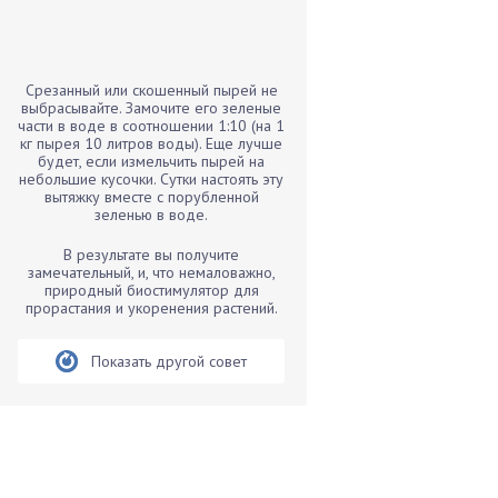
Бамбук
Банан
Барбарис
Срезанный или скошенный пырей не
Бархатцы
выбрасывайте. Замочите его зеленые
части в воде в соотношении 1:10 (на 1
Бегония
кг пырея 10 литров воды). Еще лучше
будет, если измельчить пырей на
Белые грибы
небольшие кусочки. Сутки настоять эту
Бирючина
вытяжку вместе с порубленной
зеленью в воде.
Бобовые
В результате вы получите
Боярышнык
замечательный, и, что немаловажно,
Бруннера
природный биостимулятор для
прорастания и укоренения растений.
Брусника
Бузина
Показать другой совет
Вазоны
Вешенки
Виноград
Вишня