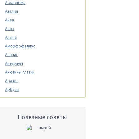
Аглаонема
Азалия
Айва
Алоэ
Алыча
Аморфофаллус
Ананас
Антуриум
Анютины глазки
Арахис
Арбузы
Аспарагус
Астры
Базилик
Полезные советы
Баклажаны
Бальзамин