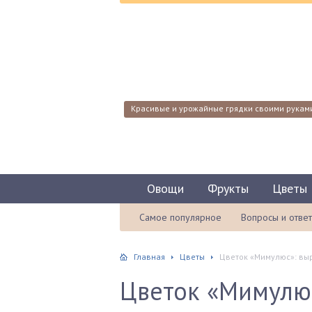
Красивые и урожайные грядки своими рукам
Овощи
Фрукты
Цветы
Самое популярное
Вопросы и отве
Главная
Цветы
Цветок «Мимулюс»: выр
Цветок «Мимулю