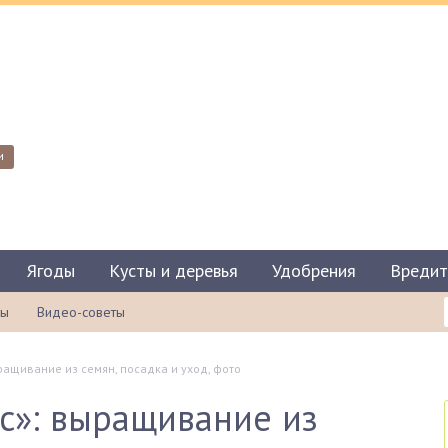
и
Ягоды
Кусты и деревья
Удобрения
Вредит
ты
Видео-советы
ащивание из семян, посадка и уход, фото
с»: выращивание из