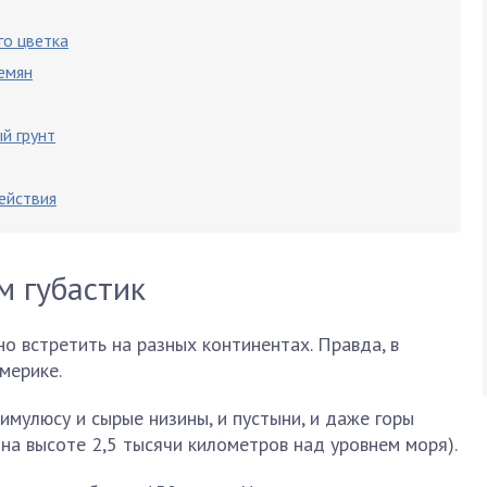
го цветка
емян
й грунт
ействия
м губастик
о встретить на разных континентах. Правда, в
мерике.
мулюсу и сырые низины, и пустыни, и даже горы
на высоте 2,5 тысячи километров над уровнем моря).