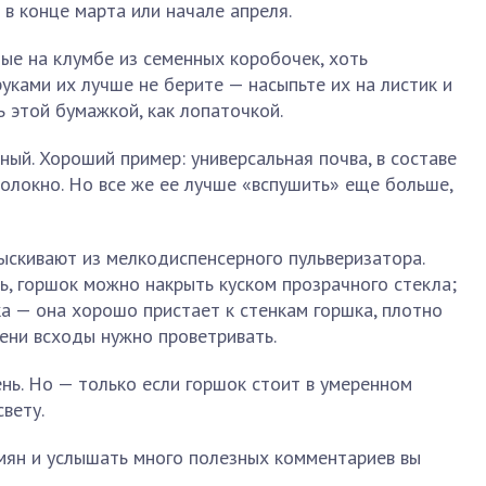
 в конце марта или начале апреля.
ные на клумбе из семенных коробочек, хоть
руками их лучше не берите — насыпьте их на листик и
ь этой бумажкой, как лопаточкой.
ьный. Хороший пример: универсальная почва, в составе
волокно. Но все же ее лучше «вспушить» еще больше,
ыскивают из мелкодиспенсерного пульверизатора.
ь, горшок можно накрыть куском прозрачного стекла;
а — она хорошо пристает к стенкам горшка, плотно
мени всходы нужно проветривать.
нь. Но — только если горшок стоит в умеренном
свету.
мян и услышать много полезных комментариев вы