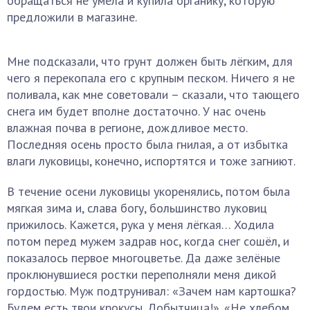
обращаться не умела и купила органику, которую
предложили в магазине.
Мне подсказали, что грунт должен быть лёгким, для
чего я перекопала его с крупным песком. Ничего я не
поливала, как мне советовали – сказали, что тающего
снега им будет вполне достаточно. У нас очень
влажная почва в регионе, дождливое место.
Последняя осень просто была гнилая, а от избытка
влаги луковицы, конечно, испортятся и тоже загниют.
В течение осени луковицы укоренялись, потом была
мягкая зима и, слава богу, большинство луковиц
прижилось. Кажется, рука у меня лёгкая… Ходила
потом перед мужем задрав нос, когда снег сошёл, и
показалось первое многоцветье. Да даже зелёные
проклюнувшиеся ростки переполняли меня дикой
гордостью. Муж подтрунивал: «Зачем нам картошка?
Будем есть твои крокусы. Добытчица!». «Не хлебом