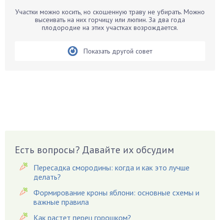
Бирючина
Участки можно косить, но скошенную траву не убирать. Можно
высеивать на них горчицу или люпин. За два года
Бобовые
плодородие на этих участках возрождается.
Боярышнык
Бруннера
Показать другой совет
Брусника
Бузина
Вазоны
Вешенки
Виноград
Вишня
Вредители
Есть вопросы? Давайте их обсудим
Гардения
Пересадка смородины: когда и как это лучше
Гацания
делать?
Гвоздики
Формирование кроны яблони: основные схемы и
важные правила
Георгины
Герань
Как растет перец горошком?