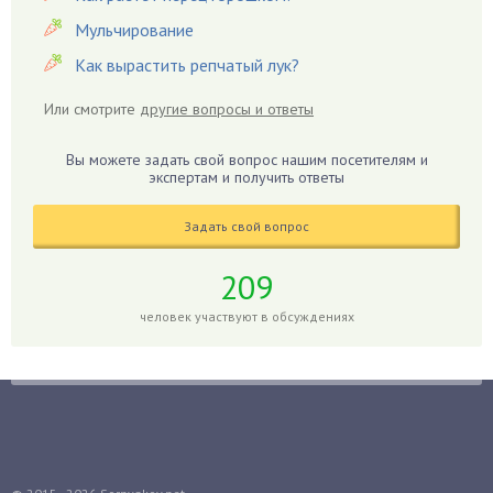
Гиацинт
Мульчирование
Гибискус
Как вырастить репчатый лук?
Гиппеаструм
Или смотрите
другие вопросы и ответы
Гладиолусы
Глоксиния
Вы можете задать свой вопрос нашим посетителям и
Годжи
экспертам и получить ответы
Голубика
Задать свой вопрос
Горох
Гортензия
209
Гранат
человек участвуют в обсуждениях
Грибы
Груша
Груши
Грядки
Гуава
Гузмания