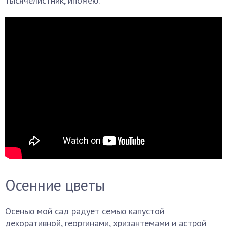
тысячелистник, ипомею.
Осенние цветы
Осенью мой сад радует семью капустой
декоративной, георгинами, хризантемами и астрой