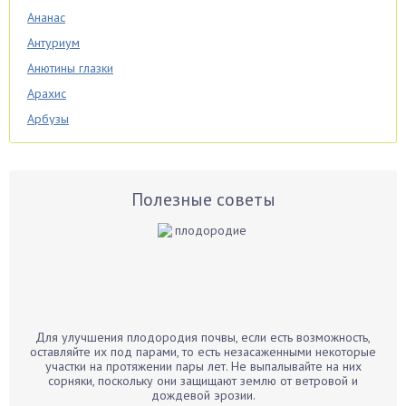
Ананас
Антуриум
Анютины глазки
Арахис
Арбузы
Аспарагус
Астры
Базилик
Полезные советы
Баклажаны
Бальзамин
Бамбук
Банан
Барбарис
Для улучшения плодородия почвы, если есть возможность,
Бархатцы
оставляйте их под парами, то есть незасаженными некоторые
участки на протяжении пары лет. Не выпалывайте на них
Бегония
сорняки, поскольку они защищают землю от ветровой и
дождевой эрозии.
Белые грибы