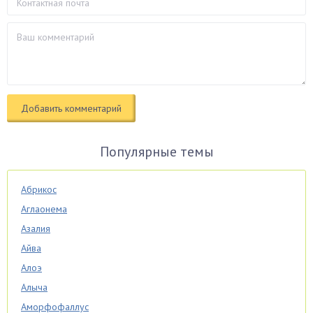
Популярные темы
Абрикос
Аглаонема
Азалия
Айва
Алоэ
Алыча
Аморфофаллус