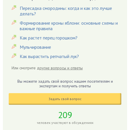
Виноград
Пересадка смородины: когда и как это лучше
Вишня
делать?
Вредители
Формирование кроны яблони: основные схемы и
важные правила
Гардения
Гацания
Как растет перец горошком?
Гвоздики
Мульчирование
Георгины
Как вырастить репчатый лук?
Герань
Или смотрите
другие вопросы и ответы
Гиацинт
Гибискус
Вы можете задать свой вопрос нашим посетителям и
Гиппеаструм
экспертам и получить ответы
Гладиолусы
Задать свой вопрос
Глоксиния
Годжи
209
Голубика
человек участвуют в обсуждениях
Горох