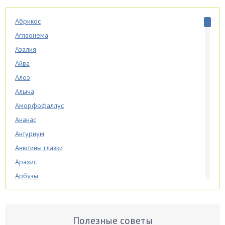
Абрикос
Аглаонема
Азалия
Айва
Алоэ
Алыча
Аморфофаллус
Ананас
Антуриум
Анютины глазки
Арахис
Арбузы
Аспарагус
Астры
Базилик
Полезные советы