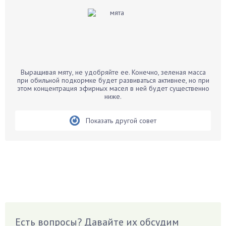
Баклажаны
Бальзамин
Бамбук
Банан
Барбарис
Выращивая мяту, не удобряйте ее. Конечно, зеленая масса
Бархатцы
при обильной подкормке будет развиваться активнее, но при
этом концентрация эфирных масел в ней будет существенно
Бегония
ниже.
Белые грибы
Бирючина
Показать другой совет
Бобовые
Боярышнык
Бруннера
Брусника
Бузина
Вазоны
Вешенки
Есть вопросы? Давайте их обсудим