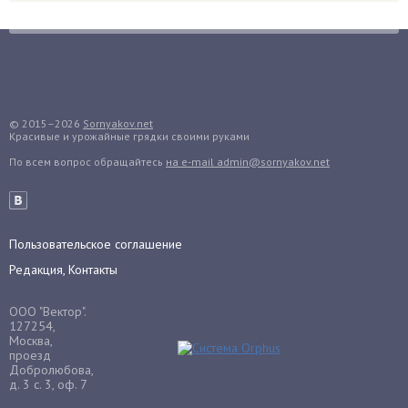
Гортензия
Гранат
Грибы
Груша
Груши
© 2015–2026
Sornyakov.net
Красивые и урожайные грядки своими руками
Грядки
По всем вопрос обращайтесь
на e-mail admin@sornyakov.net
Гуава
Гузмания
Дайкон
Декабрист
Пользовательское соглашение
Дельфиниум
Редакция, Контакты
Дендробиум
ООО "Вектор".
Денежное дерево
127254,
Москва,
Диффенбахия
проезд
Добролюбова,
Драцена
д. 3 с. 3, оф. 7
Дыня