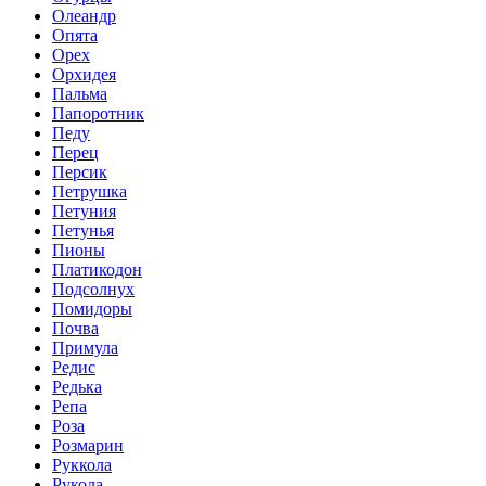
Олеандр
Опята
Орех
Орхидея
Пальма
Папоротник
Педу
Перец
Персик
Петрушка
Петуния
Петунья
Пионы
Платикодон
Подсолнух
Помидоры
Почва
Примула
Редис
Редька
Репа
Роза
Розмарин
Руккола
Рукола