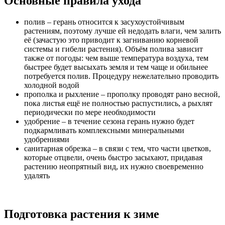
Основные правила ухода
полив – герань относится к засухоустойчивым
растениям, поэтому лучше ей недодать влаги, чем залить
её (зачастую это приводит к загниванию корневой
системы и гибели растения). Объём полива зависит
также от погоды: чем выше температура воздуха, тем
быстрее будет высыхать земля и тем чаще и обильнее
потребуется полив. Процедуру нежелательно проводить
холодной водой
прополка и рыхление – прополку проводят рано весной,
пока листья ещё не полностью распустились, а рыхлят
периодически по мере необходимости
удобрение – в течение сезона герань нужно будет
подкармливать комплексными минеральными
удобрениями
санитарная обрезка – в связи с тем, что части цветков,
которые отцвели, очень быстро засыхают, придавая
растению неопрятный вид, их нужно своевременно
удалять
Подготовка растения к зиме