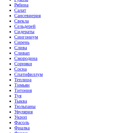
Рябина
Салат
Сансевиерия
Свекла
Сельдерей
Сидераты
Сингониум
Сирень
Слива
Сливап
Смородина
Сорняки
Сосна
Спатифиллум
Теплица
Тимьян
Титония
Туя
Тыква
Тюльпаны
Увулярия
Укроп
Фасоль
Фиалка