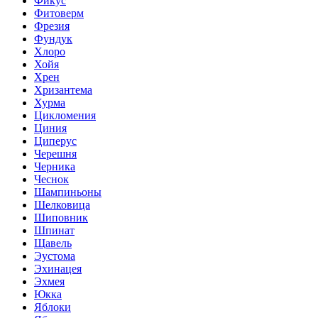
Фикус
Фитоверм
Фрезия
Фундук
Хлоро
Хойя
Хрен
Хризантема
Хурма
Цикломения
Циния
Циперус
Черешня
Черника
Чеснок
Шампиньоны
Шелковица
Шиповник
Шпинат
Щавель
Эустома
Эхинацея
Эхмея
Юкка
Яблоки