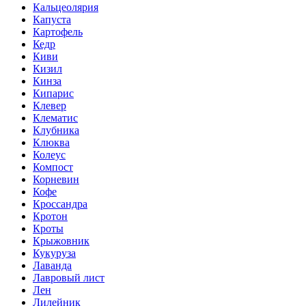
Кальцеолярия
Капуста
Картофель
Кедр
Киви
Кизил
Кинза
Кипарис
Клевер
Клематис
Клубника
Клюква
Колеус
Компост
Корневин
Кофе
Кроссандра
Кротон
Кроты
Крыжовник
Кукуруза
Лаванда
Лавровый лист
Лен
Лилейник