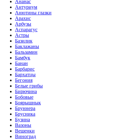
Ананас
Антуриум
Анютины глазки
Арахис
Арбузы
Аспарагус
Астры
Базилик
Баклажаны
Бальзамин
Бамбук
Банан
Барбарис
Бархатцы
Бегония
Белые грибы
Бирючина
Бобовые
Боярышнык
Бруннера
Брусника
Бузина
Вазоны
Вешенки
Виноград