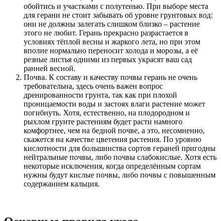
обойтись и участками с полутенью. При выборе места
для герани не стоит забывать об уровне грунтовых вод:
они не должны залегать слишком близко – растение
этого не любит. Герань прекрасно разрастается в
условиях тёплой весны и жаркого лета, но при этом
вполне нормально переносит холода и морозы, а её
резные листья одними из первых украсят ваш сад
ранней весной.
Почва. К составу и качеству почвы герань не очень
требовательна, здесь очень важен вопрос
дренированности грунта, так как при плохой
проницаемости воды и застоях влаги растение может
погибнуть. Хотя, естественно, на плодородном и
рыхлом грунте растениям будет расти намного
комфортнее, чем на бедной почве, а это, несомненно,
скажется на качестве цветения растения. По уровню
кислотности для большинства сортов гераней пригодны
нейтральные почвы, либо почвы слабокислые. Хотя есть
некоторые исключения, когда определённым сортам
нужны будут кислые почвы, либо почвы с повышенным
содержанием кальция.