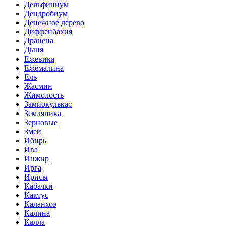
Дельфиниум
Дендробиум
Денежное дерево
Диффенбахия
Драцена
Дыня
Ежевика
Ежемалина
Ель
Жасмин
Жимолость
Замиокулькас
Земляника
Зерновые
Змеи
Ибирь
Ива
Инжир
Ирга
Ирисы
Кабачки
Кактус
Каланхоэ
Калина
Калла