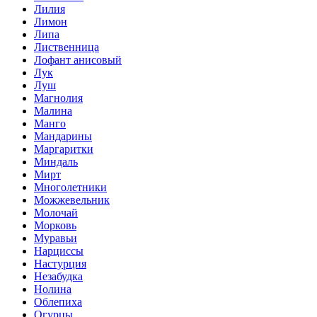
Лилия
Лимон
Липа
Лиственница
Лофант анисовый
Лук
Луш
Магнолия
Малина
Манго
Мандарины
Маргаритки
Миндаль
Мирт
Многолетники
Можжевельник
Молочай
Морковь
Муравьи
Нарциссы
Настурция
Незабудка
Нолина
Облепиха
Огурцы