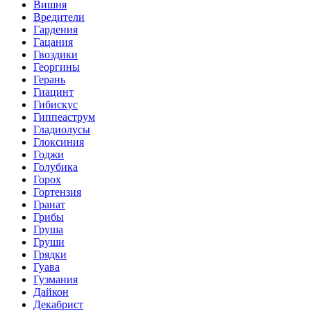
Вишня
Вредители
Гардения
Гацания
Гвоздики
Георгины
Герань
Гиацинт
Гибискус
Гиппеаструм
Гладиолусы
Глоксиния
Годжи
Голубика
Горох
Гортензия
Гранат
Грибы
Груша
Груши
Грядки
Гуава
Гузмания
Дайкон
Декабрист