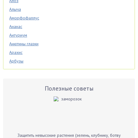
Алоэ
Алыча
Аморфофаллус
Ананас
Антуриум
Анютины глазки
Арахис
Арбузы
Аспарагус
Астры
Базилик
Полезные советы
Баклажаны
Бальзамин
Бамбук
Банан
Барбарис
Защитить невысокие растения (зелень, клубнику, ботву