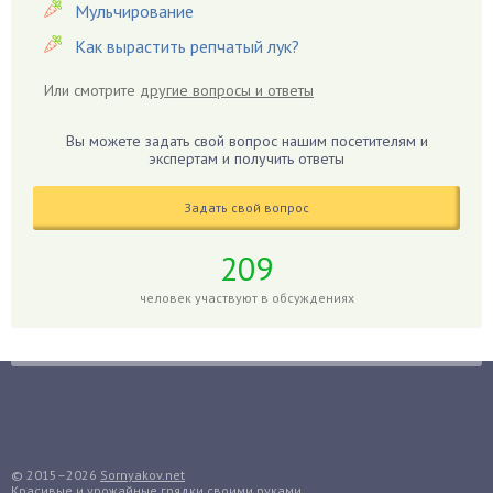
Гвоздики
Мульчирование
Георгины
Как вырастить репчатый лук?
Герань
Или смотрите
другие вопросы и ответы
Гиацинт
Гибискус
Вы можете задать свой вопрос нашим посетителям и
Гиппеаструм
экспертам и получить ответы
Гладиолусы
Задать свой вопрос
Глоксиния
Годжи
209
Голубика
человек участвуют в обсуждениях
Горох
Гортензия
Гранат
Грибы
Груша
Груши
© 2015–2026
Sornyakov.net
Красивые и урожайные грядки своими руками