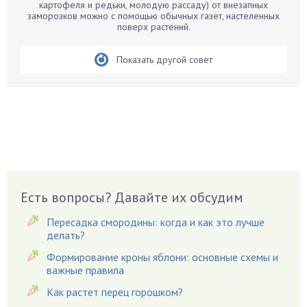
Бархатцы
картофеля и редьки, молодую рассаду) от внезапных
заморозков можно с помощью обычных газет, настеленных
Бегония
поверх растений.
Белые грибы
Бирючина
Показать другой совет
Бобовые
Боярышнык
Бруннера
Брусника
Бузина
Вазоны
Вешенки
Есть вопросы? Давайте их обсудим
Виноград
Пересадка смородины: когда и как это лучше
Вишня
делать?
Вредители
Формирование кроны яблони: основные схемы и
важные правила
Гардения
Гацания
Как растет перец горошком?