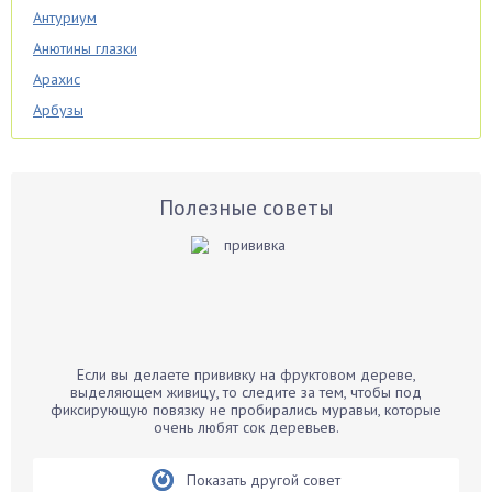
Антуриум
Анютины глазки
Арахис
Арбузы
Аспарагус
Астры
Базилик
Полезные советы
Баклажаны
Бальзамин
Бамбук
Банан
Барбарис
Если вы делаете прививку на фруктовом дереве,
Бархатцы
выделяющем живицу, то следите за тем, чтобы под
фиксирующую повязку не пробирались муравьи, которые
Бегония
очень любят сок деревьев.
Белые грибы
Бирючина
Показать другой совет