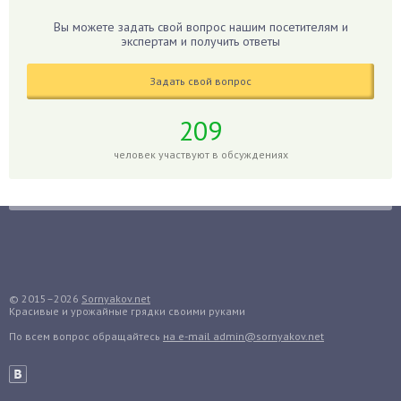
Гибискус
Вы можете задать свой вопрос нашим посетителям и
Гиппеаструм
экспертам и получить ответы
Гладиолусы
Задать свой вопрос
Глоксиния
Годжи
209
Голубика
человек участвуют в обсуждениях
Горох
Гортензия
Гранат
Грибы
Груша
Груши
© 2015–2026
Sornyakov.net
Красивые и урожайные грядки своими руками
Грядки
По всем вопрос обращайтесь
на e-mail admin@sornyakov.net
Гуава
Гузмания
Дайкон