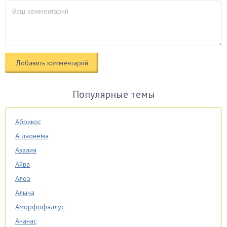
Популярные темы
Абрикос
Аглаонема
Азалия
Айва
Алоэ
Алыча
Аморфофаллус
Ананас