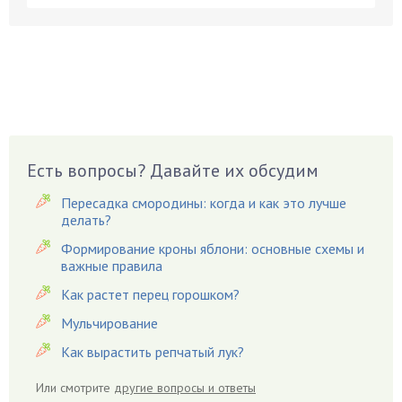
Бобовые
Боярышнык
Бруннера
Брусника
Бузина
Вазоны
Вешенки
Есть вопросы? Давайте их обсудим
Виноград
Пересадка смородины: когда и как это лучше
Вишня
делать?
Вредители
Формирование кроны яблони: основные схемы и
важные правила
Гардения
Гацания
Как растет перец горошком?
Гвоздики
Мульчирование
Георгины
Как вырастить репчатый лук?
Герань
Или смотрите
другие вопросы и ответы
Гиацинт