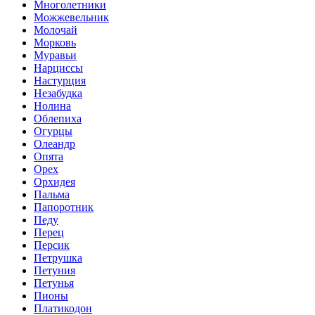
Многолетники
Можжевельник
Молочай
Морковь
Муравьи
Нарциссы
Настурция
Незабудка
Нолина
Облепиха
Огурцы
Олеандр
Опята
Орех
Орхидея
Пальма
Папоротник
Педу
Перец
Персик
Петрушка
Петуния
Петунья
Пионы
Платикодон