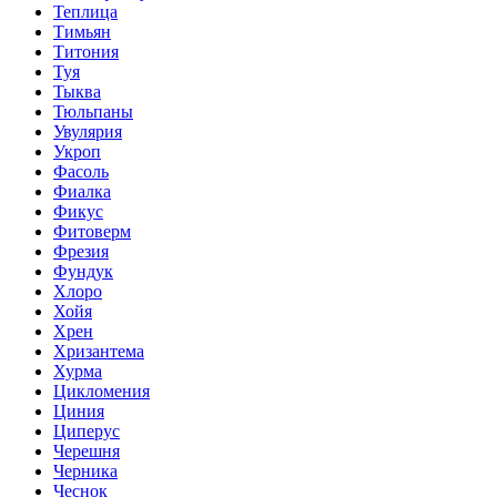
Теплица
Тимьян
Титония
Туя
Тыква
Тюльпаны
Увулярия
Укроп
Фасоль
Фиалка
Фикус
Фитоверм
Фрезия
Фундук
Хлоро
Хойя
Хрен
Хризантема
Хурма
Цикломения
Циния
Циперус
Черешня
Черника
Чеснок