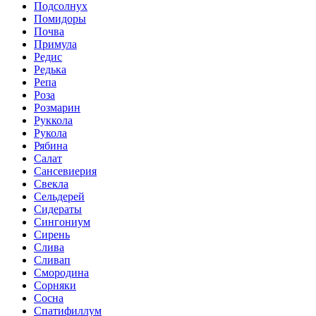
Подсолнух
Помидоры
Почва
Примула
Редис
Редька
Репа
Роза
Розмарин
Руккола
Рукола
Рябина
Салат
Сансевиерия
Свекла
Сельдерей
Сидераты
Сингониум
Сирень
Слива
Сливап
Смородина
Сорняки
Сосна
Спатифиллум