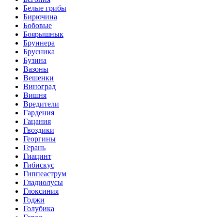
Белые грибы
Бирючина
Бобовые
Боярышнык
Бруннера
Брусника
Бузина
Вазоны
Вешенки
Виноград
Вишня
Вредители
Гардения
Гацания
Гвоздики
Георгины
Герань
Гиацинт
Гибискус
Гиппеаструм
Гладиолусы
Глоксиния
Годжи
Голубика