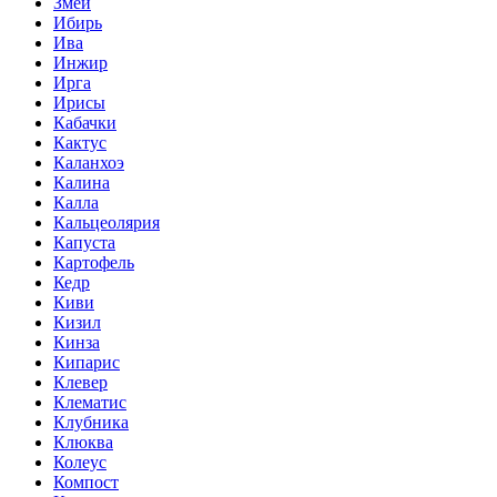
Змеи
Ибирь
Ива
Инжир
Ирга
Ирисы
Кабачки
Кактус
Каланхоэ
Калина
Калла
Кальцеолярия
Капуста
Картофель
Кедр
Киви
Кизил
Кинза
Кипарис
Клевер
Клематис
Клубника
Клюква
Колеус
Компост