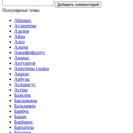
Популярные темы
Абрикос
Аглаонема
Азалия
Айва
Алоэ
Алыча
Аморфофаллус
Ананас
Антуриум
Анютины глазки
Арахис
Арбузы
Аспарагус
Астры
Базилик
Баклажаны
Бальзамин
Бамбук
Банан
Барбарис
Бархатцы
Бегония