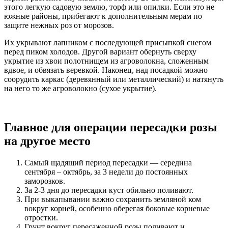
этого легкую садовую землю, торф или опилки. Если это не
южные районы, прибегают к дополнительным мерам по
защите нежных роз от морозов.
Их укрывают лапником с последующей присыпкой снегом
перед пиком холодов. Другой вариант обернуть сверху
укрытие из хвои полотнищем из агроволокна, сложенным
вдвое, и обвязать веревкой. Наконец, над посадкой можно
соорудить каркас (деревянный или металлический) и натянуть
на него то же агроволокно (сухое укрытие).
Главное для операции пересадки розы
на другое место
Самый щадящий период пересадки — середина
сентября – октябрь, за 3 недели до постоянных
заморозков.
За 2-3 дня до пересадки куст обильно поливают.
При выкапывании важно сохранить земляной ком
вокруг корней, особенно оберегая боковые корневые
отростки.
Грунт вокруг пересаженной розы поливают и