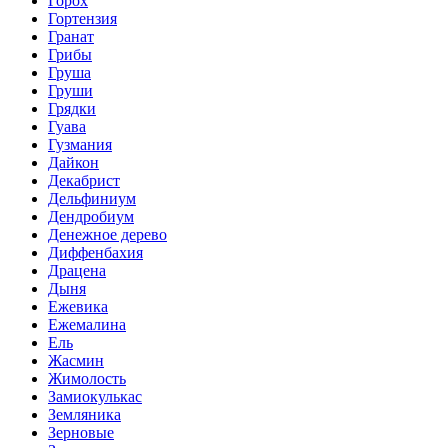
Горох
Гортензия
Гранат
Грибы
Груша
Груши
Грядки
Гуава
Гузмания
Дайкон
Декабрист
Дельфиниум
Дендробиум
Денежное дерево
Диффенбахия
Драцена
Дыня
Ежевика
Ежемалина
Ель
Жасмин
Жимолость
Замиокулькас
Земляника
Зерновые