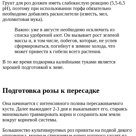
Грунт для роз должен иметь слабокислую реакцию (5,5-6,5
pH), поэтому при использовании торфа обязательно
необходимо добавлять раскислители (известь, мел,
доломитовая мука).
Важно: уже в августе необходимо исключить из
списка удобрений азот. Он вызывает рост зеленой
массы и, в том числе, побегов, которые, не успев
сформироваться, погибнут в зимние холода, что
может привести к гибели всего растения.
В то же время подкормка калийными туками является
хорошей подготовкой к зиме.
Подготовка розы к пересадке
Она начинается с интенсивного полива пересаживаемого
куста. Далее выжидают 2-3 дня и выкапывают его, стараясь
минимально травмировать корни и сохранить ком земли
вокруг корневой системы.
Большинство культивируемых роз привиты на подвой дикого
шиповника, мощные стержневые корни которого уходят на