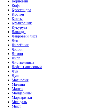
Корневин
Кофе
Кроссандра
Кротон
Кроты
Крыжовник
Кукуруза
Лаванда
Лавровый лист
Лен
Лилейник
Лилия
Лимон
Липа
Лиственница
Лофант анисовый
Лук
Луш
Магнолия
Малина
Манго
Мандарины
Маргаритки
Миндаль
Мирт