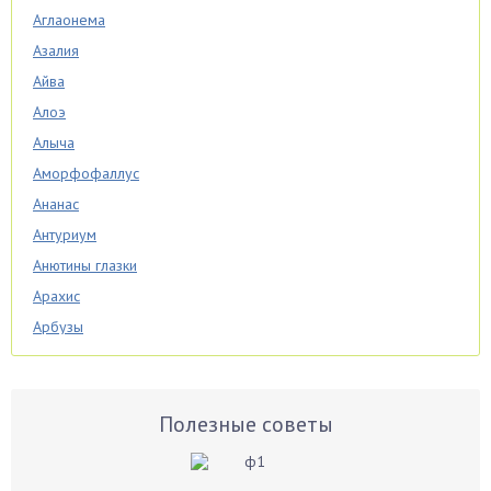
Аглаонема
Азалия
Айва
Алоэ
Алыча
Аморфофаллус
Ананас
Антуриум
Анютины глазки
Арахис
Арбузы
Аспарагус
Астры
Базилик
Полезные советы
Баклажаны
Бальзамин