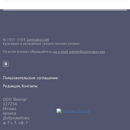
Грибы
Груша
Груши
Грядки
Гуава
© 2015–2026
Sornyakov.net
Красивые и урожайные грядки своими руками
Гузмания
По всем вопрос обращайтесь
на e-mail admin@sornyakov.net
Дайкон
Декабрист
Дельфиниум
Пользовательское соглашение
Дендробиум
Редакция, Контакты
Денежное дерево
Диффенбахия
ООО "Вектор".
Драцена
127254,
Москва,
Дыня
проезд
Добролюбова,
Ежевика
д. 3 с. 3, оф. 7
Ежемалина