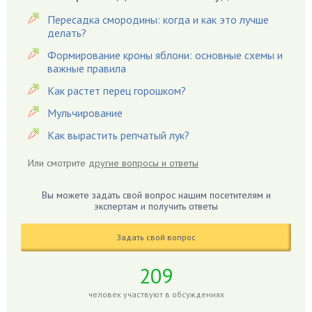
Вредители
Пересадка смородины: когда и как это лучше
Гардения
делать?
Гацания
Формирование кроны яблони: основные схемы и
важные правила
Гвоздики
Как растет перец горошком?
Георгины
Герань
Мульчирование
Гиацинт
Как вырастить репчатый лук?
Гибискус
Или смотрите
другие вопросы и ответы
Гиппеаструм
Гладиолусы
Вы можете задать свой вопрос нашим посетителям и
экспертам и получить ответы
Глоксиния
Годжи
Задать свой вопрос
Голубика
Горох
209
Гортензия
человек участвуют в обсуждениях
Гранат