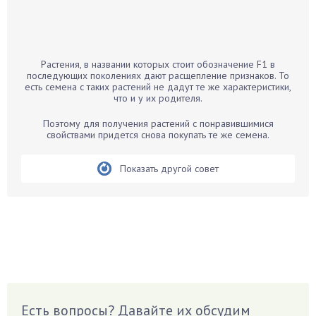
Бамбук
Банан
Барбарис
Растения, в названии которых стоит обозначение F1 в
Бархатцы
последующих поколениях дают расщепление признаков. То
есть семена с таких растений не дадут те же характеристики,
Бегония
что и у их родителя.
Белые грибы
Поэтому для получения растений с понравившимися
Бирючина
свойствами придется снова покупать те же семена.
Бобовые
Показать другой совет
Боярышнык
Бруннера
Брусника
Бузина
Вазоны
Вешенки
Виноград
Есть вопросы? Давайте их обсудим
Вишня