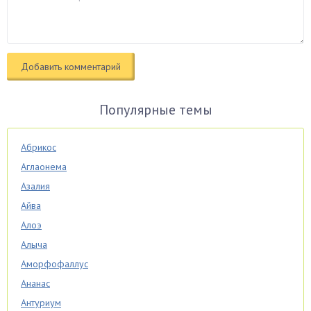
Популярные темы
Абрикос
Аглаонема
Азалия
Айва
Алоэ
Алыча
Аморфофаллус
Ананас
Антуриум