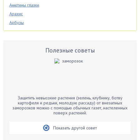
Анютины глазки
Арахис
Арбузы
Аспарагус
Астры
Базилик
Полезные советы
Баклажаны
Бальзамин
Бамбук
Банан
Барбарис
Защитить невысокие растения (зелень, клубнику, ботву
Бархатцы
картофеля и редьки, молодую рассаду) от внезапных
заморозков можно с помощью обычных газет, настеленных
Бегония
поверх растений.
Белые грибы
Бирючина
Показать другой совет
Бобовые