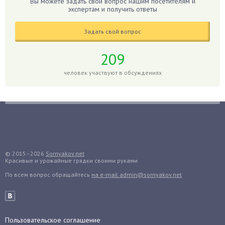
Вы можете задать свой вопрос нашим посетителям и
Гиппеаструм
экспертам и получить ответы
Гладиолусы
Задать свой вопрос
Глоксиния
Годжи
209
Голубика
человек участвуют в обсуждениях
Горох
Гортензия
Гранат
Грибы
Груша
Груши
© 2015–2026
Sornyakov.net
Красивые и урожайные грядки своими руками
Грядки
По всем вопрос обращайтесь
на e-mail admin@sornyakov.net
Гуава
Гузмания
Дайкон
Декабрист
Пользовательское соглашение