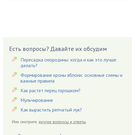
Боярышнык
Бруннера
Брусника
Бузина
Вазоны
Вешенки
Есть вопросы? Давайте их обсудим
Виноград
Пересадка смородины: когда и как это лучше
Вишня
делать?
Вредители
Формирование кроны яблони: основные схемы и
важные правила
Гардения
Гацания
Как растет перец горошком?
Гвоздики
Мульчирование
Георгины
Как вырастить репчатый лук?
Герань
Или смотрите
другие вопросы и ответы
Гиацинт
Гибискус