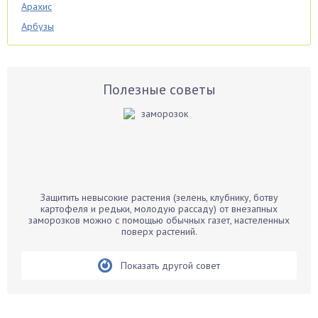
Арахис
Арбузы
Аспарагус
Астры
Базилик
Полезные советы
Баклажаны
Бальзамин
Бамбук
Банан
Барбарис
Защитить невысокие растения (зелень, клубнику, ботву
Бархатцы
картофеля и редьки, молодую рассаду) от внезапных
заморозков можно с помощью обычных газет, настеленных
Бегония
поверх растений.
Белые грибы
Бирючина
Показать другой совет
Бобовые
Боярышнык