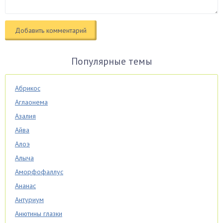
Популярные темы
Абрикос
Аглаонема
Азалия
Айва
Алоэ
Алыча
Аморфофаллус
Ананас
Антуриум
Анютины глазки