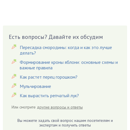
Бруннера
Брусника
Бузина
Вазоны
Вешенки
Есть вопросы? Давайте их обсудим
Виноград
Пересадка смородины: когда и как это лучше
Вишня
делать?
Вредители
Формирование кроны яблони: основные схемы и
важные правила
Гардения
Гацания
Как растет перец горошком?
Гвоздики
Мульчирование
Георгины
Как вырастить репчатый лук?
Герань
Или смотрите
другие вопросы и ответы
Гиацинт
Гибискус
Вы можете задать свой вопрос нашим посетителям и
Гиппеаструм
экспертам и получить ответы