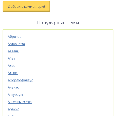
Популярные темы
Абрикос
Аглаонема
Азалия
Айва
Алоэ
Алыча
Аморфофаллус
Ананас
Антуриум
Анютины глазки
Арахис