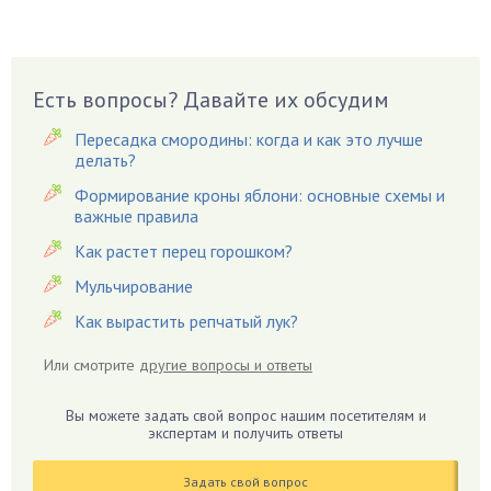
Брусника
Бузина
Вазоны
Вешенки
Есть вопросы? Давайте их обсудим
Виноград
Пересадка смородины: когда и как это лучше
Вишня
делать?
Вредители
Формирование кроны яблони: основные схемы и
важные правила
Гардения
Гацания
Как растет перец горошком?
Гвоздики
Мульчирование
Георгины
Как вырастить репчатый лук?
Герань
Или смотрите
другие вопросы и ответы
Гиацинт
Гибискус
Вы можете задать свой вопрос нашим посетителям и
Гиппеаструм
экспертам и получить ответы
Гладиолусы
Задать свой вопрос