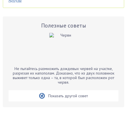
Арбузы
Аспарагус
Астры
Базилик
Полезные советы
Баклажаны
Бальзамин
Бамбук
Банан
Барбарис
Не пытайтесь размножить дождевых червей на участке,
Бархатцы
разрезая их напополам. Доказано, что из двух половинок
выживет только одна – та, в которой был расположен рот
Бегония
червя.
Белые грибы
Бирючина
Показать другой совет
Бобовые
Боярышнык
Бруннера