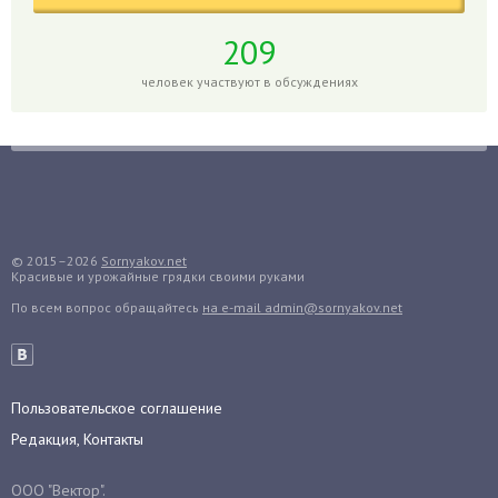
Глоксиния
Годжи
209
Голубика
человек участвуют в обсуждениях
Горох
Гортензия
Гранат
Грибы
Груша
Груши
© 2015–2026
Sornyakov.net
Красивые и урожайные грядки своими руками
Грядки
По всем вопрос обращайтесь
на e-mail admin@sornyakov.net
Гуава
Гузмания
Дайкон
Декабрист
Пользовательское соглашение
Дельфиниум
Редакция, Контакты
Дендробиум
ООО "Вектор".