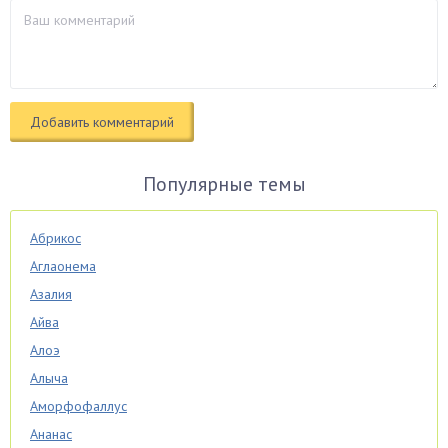
Популярные темы
Абрикос
Аглаонема
Азалия
Айва
Алоэ
Алыча
Аморфофаллус
Ананас