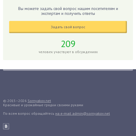
Гибискус
Вы можете задать свой вопрос нашим посетителям и
Гиппеаструм
экспертам и получить ответы
Гладиолусы
Задать свой вопрос
Глоксиния
Годжи
209
Голубика
человек участвуют в обсуждениях
Горох
Гортензия
Гранат
Грибы
Груша
Груши
© 2015–2026
Sornyakov.net
Красивые и урожайные грядки своими руками
Грядки
По всем вопрос обращайтесь
на e-mail admin@sornyakov.net
Гуава
Гузмания
Дайкон