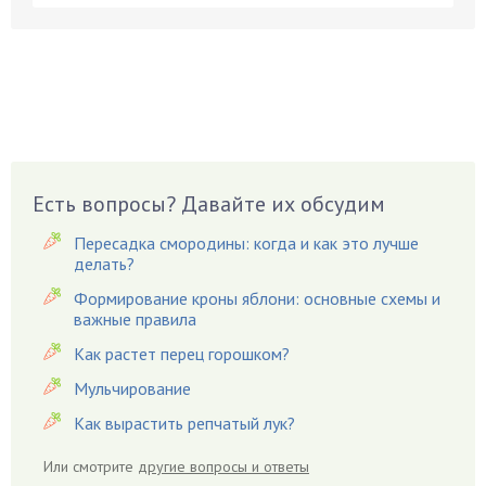
Бобовые
Боярышнык
Бруннера
Брусника
Бузина
Вазоны
Вешенки
Есть вопросы? Давайте их обсудим
Виноград
Пересадка смородины: когда и как это лучше
Вишня
делать?
Вредители
Формирование кроны яблони: основные схемы и
важные правила
Гардения
Гацания
Как растет перец горошком?
Гвоздики
Мульчирование
Георгины
Как вырастить репчатый лук?
Герань
Или смотрите
другие вопросы и ответы
Гиацинт