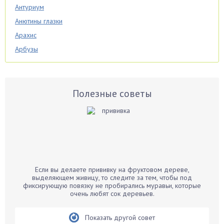
Антуриум
Анютины глазки
Арахис
Арбузы
Аспарагус
Астры
Базилик
Полезные советы
Баклажаны
Бальзамин
Бамбук
Банан
Барбарис
Если вы делаете прививку на фруктовом дереве,
Бархатцы
выделяющем живицу, то следите за тем, чтобы под
фиксирующую повязку не пробирались муравьи, которые
Бегония
очень любят сок деревьев.
Белые грибы
Бирючина
Показать другой совет