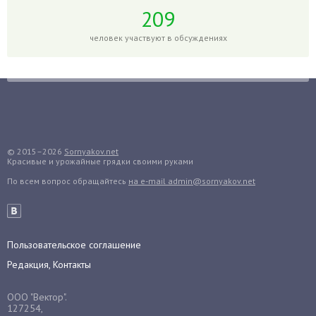
Гортензия
209
Гранат
человек участвуют в обсуждениях
Грибы
Груша
Груши
Грядки
Гуава
Гузмания
© 2015–2026
Sornyakov.net
Красивые и урожайные грядки своими руками
Дайкон
По всем вопрос обращайтесь
на e-mail admin@sornyakov.net
Декабрист
Дельфиниум
Дендробиум
Денежное дерево
Пользовательское соглашение
Диффенбахия
Редакция, Контакты
Драцена
ООО "Вектор".
Дыня
127254,