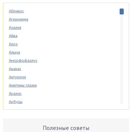
Абрикос
Аглаонема
Азалия
Айва
Алоэ
Алыча
Аморфофаллус
Ананас
Антуриум
Анютины глазки
Арахис
Арбузы
Аспарагус
Астры
Базилик
Полезные советы