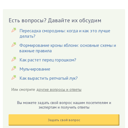
Виноград
Вишня
Вредители
Есть вопросы? Давайте их обсудим
Гардения
Пересадка смородины: когда и как это лучше
Гацания
делать?
Гвоздики
Формирование кроны яблони: основные схемы и
важные правила
Георгины
Герань
Как растет перец горошком?
Гиацинт
Мульчирование
Гибискус
Как вырастить репчатый лук?
Гиппеаструм
Или смотрите
другие вопросы и ответы
Гладиолусы
Глоксиния
Вы можете задать свой вопрос нашим посетителям и
Годжи
экспертам и получить ответы
Голубика
Задать свой вопрос
Горох