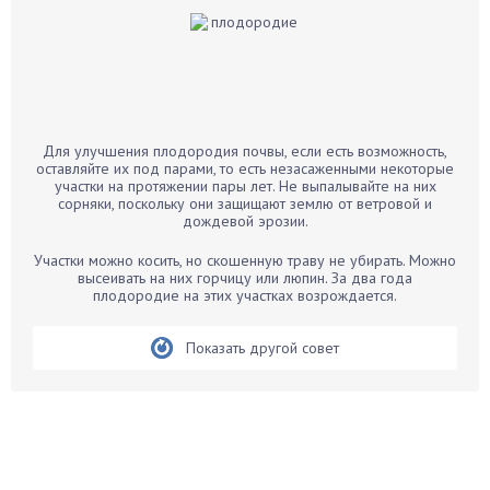
Баклажаны
Бальзамин
Бамбук
Банан
Барбарис
Для улучшения плодородия почвы, если есть возможность,
Бархатцы
оставляйте их под парами, то есть незасаженными некоторые
участки на протяжении пары лет. Не выпалывайте на них
Бегония
сорняки, поскольку они защищают землю от ветровой и
дождевой эрозии.
Белые грибы
Бирючина
Участки можно косить, но скошенную траву не убирать. Можно
высеивать на них горчицу или люпин. За два года
Бобовые
плодородие на этих участках возрождается.
Боярышнык
Бруннера
Показать другой совет
Брусника
Бузина
Вазоны
Вешенки