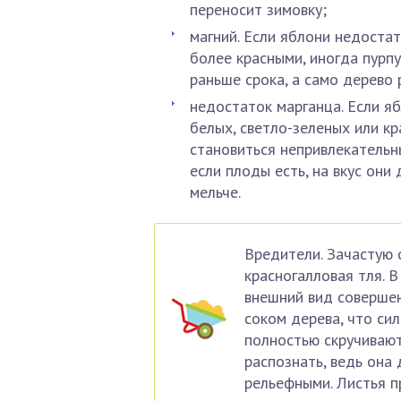
переносит зимовку;
магний. Если яблони недостат
более красными, иногда пурпу
раньше срока, а само дерево
недостаток марганца. Если я
белых, светло-зеленых или кр
становиться непривлекательн
если плоды есть, на вкус они
мельче.
Вредители. Зачастую 
красногалловая тля. В
внешний вид совершен
соком дерева, что сил
полностью скручивают
распознать, ведь она
рельефными. Листья п