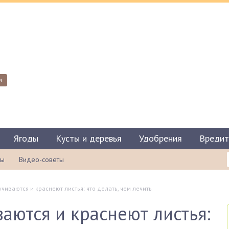
и
Ягоды
Кусты и деревья
Удобрения
Вредит
ты
Видео-советы
учиваются и краснеют листья: что делать, чем лечить
аются и краснеют листья: