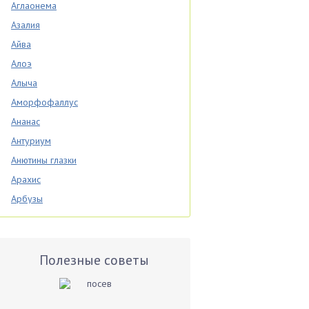
Аглаонема
Азалия
Айва
Алоэ
Алыча
Аморфофаллус
Ананас
Антуриум
Анютины глазки
Арахис
Арбузы
Аспарагус
Астры
Базилик
Полезные советы
Баклажаны
Бальзамин