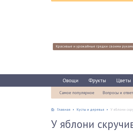
Красивые и урожайные грядки своими рукам
Овощи
Фрукты
Цветы
Самое популярное
Вопросы и отве
Главная
Кусты и деревья
У яблони скр
У яблони скручив