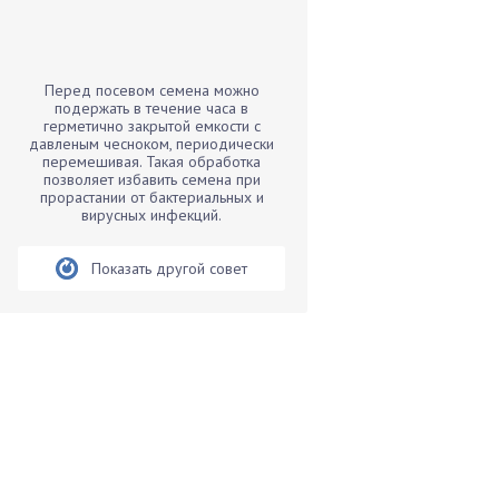
Бамбук
Банан
Барбарис
Перед посевом семена можно
Бархатцы
подержать в течение часа в
герметично закрытой емкости с
Бегония
давленым чесноком, периодически
перемешивая. Такая обработка
Белые грибы
позволяет избавить семена при
Бирючина
прорастании от бактериальных и
вирусных инфекций.
Бобовые
Боярышнык
Показать другой совет
Бруннера
Брусника
Бузина
Вазоны
Вешенки
Виноград
Вишня