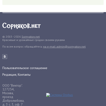
Гранат
Грибы
Груша
Груши
Грядки
Гуава
© 2015–2026
Sornyakov.net
Красивые и урожайные грядки своими руками
Гузмания
По всем вопрос обращайтесь
на e-mail admin@sornyakov.net
Дайкон
Декабрист
Дельфиниум
Пользовательское соглашение
Дендробиум
Редакция, Контакты
Денежное дерево
Диффенбахия
ООО "Вектор".
Драцена
127254,
Москва,
Дыня
проезд
Добролюбова,
Ежевика
д. 3 с. 3, оф. 7