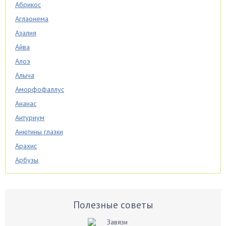
Абрикос
Аглаонема
Азалия
Айва
Алоэ
Алыча
Аморфофаллус
Ананас
Антуриум
Анютины глазки
Арахис
Арбузы
Аспарагус
Астры
Базилик
Полезные советы
Баклажаны