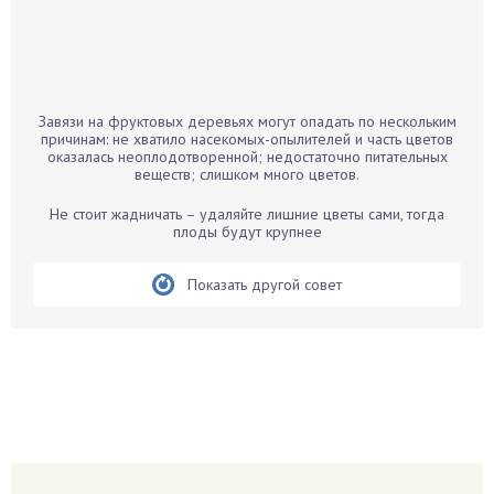
Бальзамин
Бамбук
Банан
Барбарис
Завязи на фруктовых деревьях могут опадать по нескольким
Бархатцы
причинам: не хватило насекомых-опылителей и часть цветов
оказалась неоплодотворенной; недостаточно питательных
Бегония
веществ; слишком много цветов.
Белые грибы
Не стоит жадничать – удаляйте лишние цветы сами, тогда
Бирючина
плоды будут крупнее
Бобовые
Показать другой совет
Боярышнык
Бруннера
Брусника
Бузина
Вазоны
Вешенки
Виноград