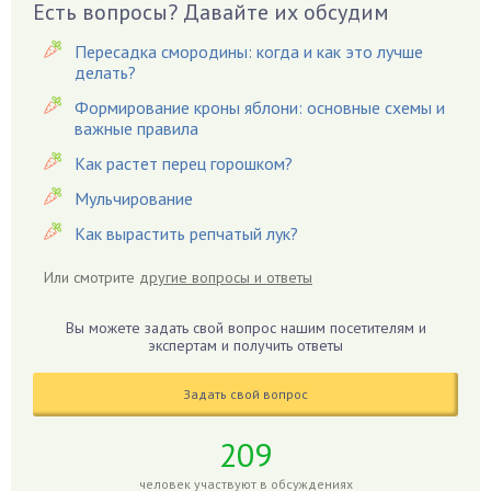
Есть вопросы? Давайте их обсудим
Вишня
Вредители
Пересадка смородины: когда и как это лучше
Гардения
делать?
Гацания
Формирование кроны яблони: основные схемы и
важные правила
Гвоздики
Как растет перец горошком?
Георгины
Герань
Мульчирование
Гиацинт
Как вырастить репчатый лук?
Гибискус
Или смотрите
другие вопросы и ответы
Гиппеаструм
Гладиолусы
Вы можете задать свой вопрос нашим посетителям и
экспертам и получить ответы
Глоксиния
Годжи
Задать свой вопрос
Голубика
Горох
209
Гортензия
человек участвуют в обсуждениях