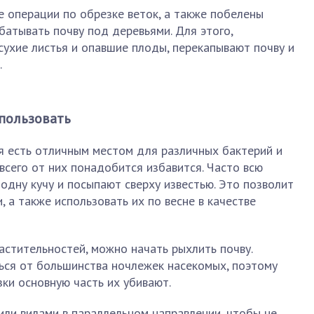
е операции по обрезке веток, а также побелены
батывать почву под деревьями. Для этого,
сухие листья и опавшие плоды, перекапывают почву и
.
пользовать
ья есть отличным местом для различных бактерий и
всего от них понадобится избавится. Часто всю
 одну кучу и посыпают сверху известью. Это позволит
 а также использовать их по весне в качестве
астительностей, можно начать рыхлить почву.
ься от большинства ночлежек насекомых, поэтому
ки основную часть их убивают.
ли вилами в параллельном направлении, чтобы не