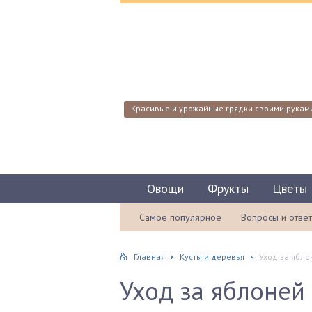
Красивые и урожайные грядки своими рукам
Овощи
Фрукты
Цветы
Самое популярное
Вопросы и отве
Главная
Кусты и деревья
Уход за ябло
Уход за яблоней