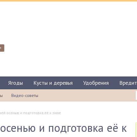
и
Ягоды
Кусты и деревья
Удобрения
Вредит
ты
Видео-советы
ней осенью и подготовка её к зиме
 осенью и подготовка её к