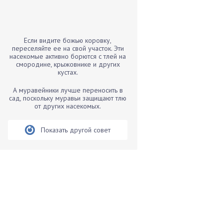
Бамбук
Банан
Барбарис
Если видите божью коровку,
Бархатцы
переселяйте ее на свой участок. Эти
насекомые активно борются с тлей на
Бегония
смородине, крыжовнике и других
кустах.
Белые грибы
Бирючина
А муравейники лучше переносить в
сад, поскольку муравьи защищают тлю
Бобовые
от других насекомых.
Боярышнык
Бруннера
Показать другой совет
Брусника
Бузина
Вазоны
Вешенки
Виноград
Вишня