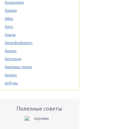
Аглаонема
Азалия
Айва
Алоэ
Алыча
Аморфофаллус
Ананас
Антуриум
Анютины глазки
Арахис
Арбузы
Аспарагус
Астры
Базилик
Полезные советы
Баклажаны
Бальзамин