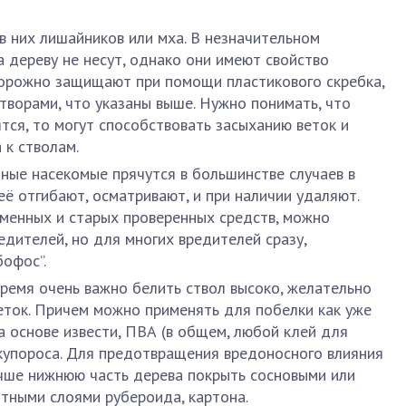
в них лишайников или мха. В незначительном
а дереву не несут, однако они имеют свойство
торожно защищают при помощи пластикового скребка,
творами, что указаны выше. Нужно понимать, что
тся, то могут способствовать засыханию веток и
 к стволам.
чные насекомые прячутся в большинстве случаев в
её отгибают, осматривают, и при наличии удаляют.
менных и старых проверенных средств, можно
едителей, но для многих вредителей сразу,
бофос”.
время очень важно белить ствол высоко, желательно
еток. Причем можно применять для побелки как уже
а основе извести, ПВА (в общем, любой клей для
купороса. Для предотвращения вредоносного влияния
учше нижнюю часть дерева покрыть сосновыми или
отными слоями рубероида, картона.