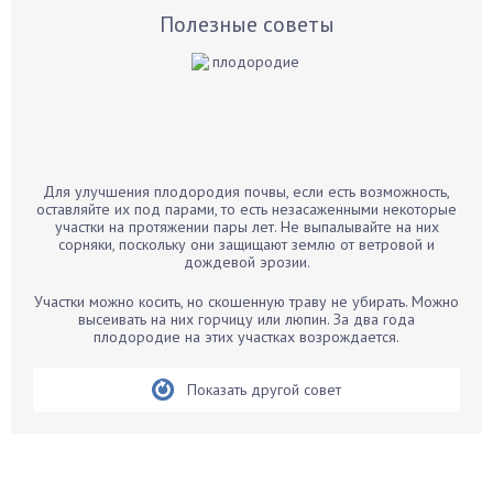
Базилик
Полезные советы
Баклажаны
Бальзамин
Бамбук
Банан
Барбарис
Для улучшения плодородия почвы, если есть возможность,
Бархатцы
оставляйте их под парами, то есть незасаженными некоторые
участки на протяжении пары лет. Не выпалывайте на них
Бегония
сорняки, поскольку они защищают землю от ветровой и
дождевой эрозии.
Белые грибы
Бирючина
Участки можно косить, но скошенную траву не убирать. Можно
высеивать на них горчицу или люпин. За два года
Бобовые
плодородие на этих участках возрождается.
Боярышнык
Бруннера
Показать другой совет
Брусника
Бузина
Вазоны