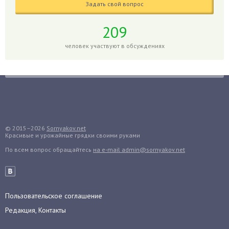
Задать свой вопрос
Горох
Гортензия
209
Гранат
человек участвуют в обсуждениях
Грибы
Груша
Груши
Грядки
Гуава
Гузмания
© 2015–2026
Sornyakov.net
Красивые и урожайные грядки своими руками
Дайкон
По всем вопрос обращайтесь
на e-mail admin@sornyakov.net
Декабрист
Дельфиниум
Дендробиум
Денежное дерево
Пользовательское соглашение
Диффенбахия
Редакция, Контакты
Драцена