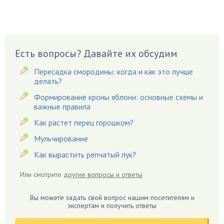
Вешенки
Виноград
Вишня
Вредители
Есть вопросы? Давайте их обсудим
Гардения
Пересадка смородины: когда и как это лучше
Гацания
делать?
Гвоздики
Формирование кроны яблони: основные схемы и
важные правила
Георгины
Герань
Как растет перец горошком?
Гиацинт
Мульчирование
Гибискус
Как вырастить репчатый лук?
Гиппеаструм
Или смотрите
другие вопросы и ответы
Гладиолусы
Глоксиния
Вы можете задать свой вопрос нашим посетителям и
Годжи
экспертам и получить ответы
Голубика