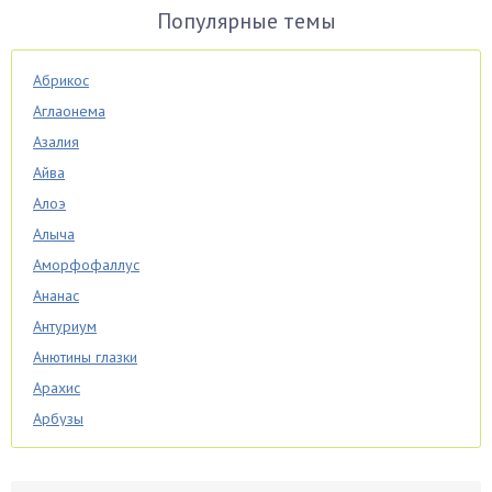
Популярные темы
Абрикос
Аглаонема
Азалия
Айва
Алоэ
Алыча
Аморфофаллус
Ананас
Антуриум
Анютины глазки
Арахис
Арбузы
Аспарагус
Астры