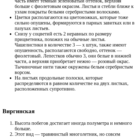
часть имеет темный зеленоватый оттенок, верхняя
больше с фиолетовым окрасом. Листья и стебли ближе к
узлам покрыты белыми серебристыми волосками.
Цветки располагаются на цветоножках, которые тоже
сильно опушены, формируются в парных завитках или в
пазухах листьев.
Снизу у соцветий есть 2 неравных по размеру
прицветника, похожих на обычные листья.
Чашелистики в количестве 3 — х штук, также имеют
опушенность, располагаются свободно, оттенок —
фиолетовый. Лепестков обычно 3, они белые в нижней
части, а верхняя приобретает нежно — розовый окрас.
Тычиночные нити также окружены белым серебристым
ворсом.
На листьях продольные полоски, которые
распределяются в равном количестве на двух листках,
расположенных супротивно.
Виргинская
Высота побегов достигает иногда полуметра и немного
больше.
Этот вид — травянистый многолетник, но совсем