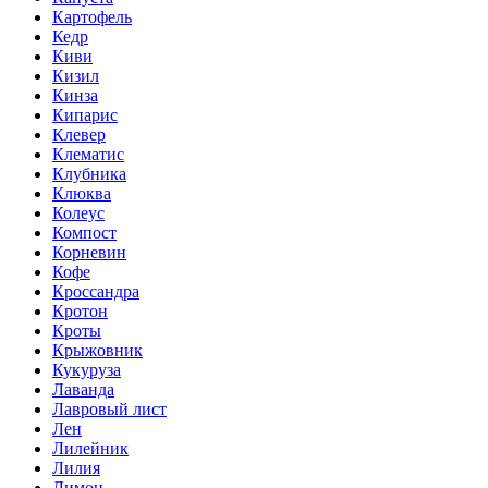
Картофель
Кедр
Киви
Кизил
Кинза
Кипарис
Клевер
Клематис
Клубника
Клюква
Колеус
Компост
Корневин
Кофе
Кроссандра
Кротон
Кроты
Крыжовник
Кукуруза
Лаванда
Лавровый лист
Лен
Лилейник
Лилия
Лимон