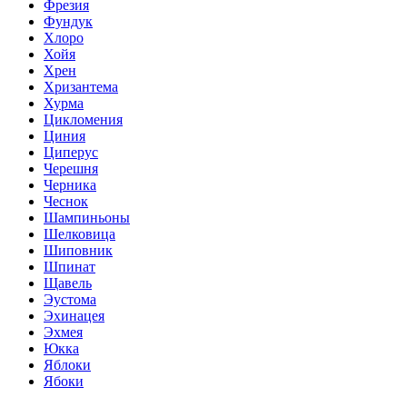
Фрезия
Фундук
Хлоро
Хойя
Хрен
Хризантема
Хурма
Цикломения
Циния
Циперус
Черешня
Черника
Чеснок
Шампиньоны
Шелковица
Шиповник
Шпинат
Щавель
Эустома
Эхинацея
Эхмея
Юкка
Яблоки
Ябоки