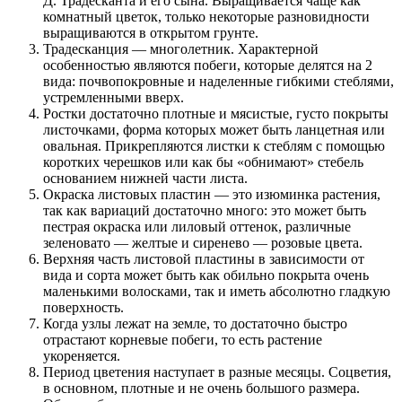
Д. Традесканта и его сына. Выращивается чаще как
комнатный цветок, только некоторые разновидности
выращиваются в открытом грунте.
Традесканция — многолетник. Характерной
особенностью являются побеги, которые делятся на 2
вида: почвопокровные и наделенные гибкими стеблями,
устремленными вверх.
Ростки достаточно плотные и мясистые, густо покрыты
листочками, форма которых может быть ланцетная или
овальная. Прикрепляются листки к стеблям с помощью
коротких черешков или как бы «обнимают» стебель
основанием нижней части листа.
Окраска листовых пластин — это изюминка растения,
так как вариаций достаточно много: это может быть
пестрая окраска или лиловый оттенок, различные
зеленовато — желтые и сиренево — розовые цвета.
Верхняя часть листовой пластины в зависимости от
вида и сорта может быть как обильно покрыта очень
маленькими волосками, так и иметь абсолютно гладкую
поверхность.
Когда узлы лежат на земле, то достаточно быстро
отрастают корневые побеги, то есть растение
укореняется.
Период цветения наступает в разные месяцы. Соцветия,
в основном, плотные и не очень большого размера.