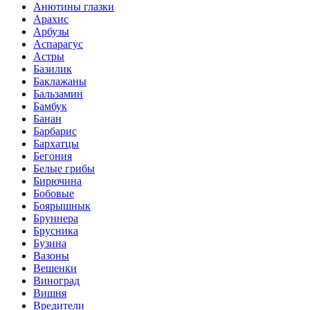
Анютины глазки
Арахис
Арбузы
Аспарагус
Астры
Базилик
Баклажаны
Бальзамин
Бамбук
Банан
Барбарис
Бархатцы
Бегония
Белые грибы
Бирючина
Бобовые
Боярышнык
Бруннера
Брусника
Бузина
Вазоны
Вешенки
Виноград
Вишня
Вредители