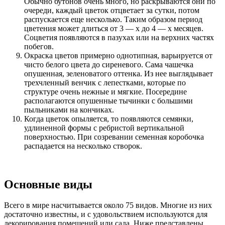
Обычно бутонов очень много, но раскрываются они по
очереди, каждый цветок отцветает за сутки, потом
распускается еще несколько. Таким образом период
цветения может длиться от 3 — х до 4 — х месяцев.
Соцветия появляются в пазухах или на верхних частях
побегов.
Окраска цветов примерно однотипная, варьируется от
чисто белого цвета до сиреневого. Сама чашечка
опушенная, зеленоватого оттенка. Из нее выглядывает
трехчленный венчик с лепестками, которые по
структуре очень нежные и мягкие. Посередине
располагаются опушенные тычинки с большими
пыльниками на кончиках.
Когда цветок опыляется, то появляются семянки,
удлиненной формы с ребристой вертикальной
поверхностью. При созревании семенная коробочка
распадается на несколько створок.
Основные виды
Всего в мире насчитывается около 75 видов. Многие из них
достаточно известны, и с удовольствием используются для
декорирования помещений или сада. Ниже представлены