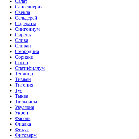
Салат
Сансевиерия
Свекла
Сельдерей
Сидераты
Сингониум
Сирень
Слива
Сливап
Смородина
Сорняки
Сосна
Спатифиллум
Теплица
Тимьян
Титония
Туя
Тыква
Тюльпаны
Увулярия
Укроп
Фасоль
Фиалка
Фикус
Фитоверм