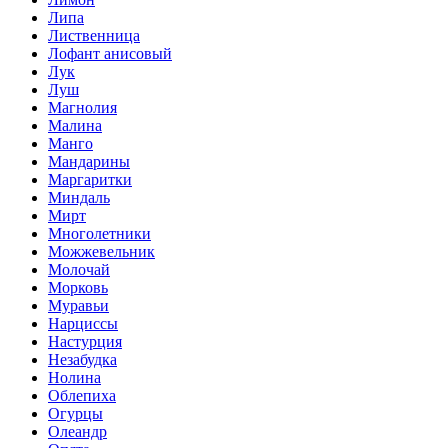
Липа
Лиственница
Лофант анисовый
Лук
Луш
Магнолия
Малина
Манго
Мандарины
Маргаритки
Миндаль
Мирт
Многолетники
Можжевельник
Молочай
Морковь
Муравьи
Нарциссы
Настурция
Незабудка
Нолина
Облепиха
Огурцы
Олеандр