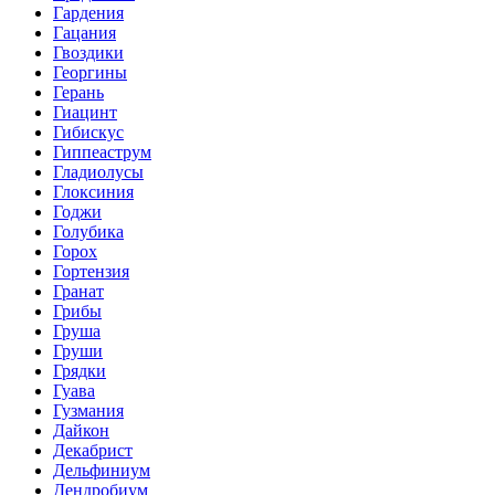
Гардения
Гацания
Гвоздики
Георгины
Герань
Гиацинт
Гибискус
Гиппеаструм
Гладиолусы
Глоксиния
Годжи
Голубика
Горох
Гортензия
Гранат
Грибы
Груша
Груши
Грядки
Гуава
Гузмания
Дайкон
Декабрист
Дельфиниум
Дендробиум