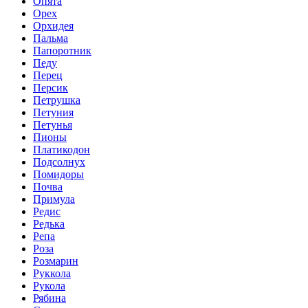
Опята
Орех
Орхидея
Пальма
Папоротник
Педу
Перец
Персик
Петрушка
Петуния
Петунья
Пионы
Платикодон
Подсолнух
Помидоры
Почва
Примула
Редис
Редька
Репа
Роза
Розмарин
Руккола
Рукола
Рябина