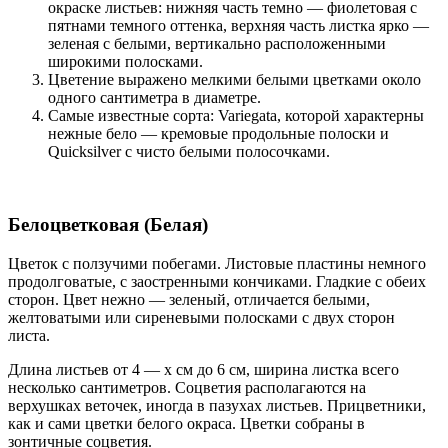
окраске листьев: нижняя часть темно — фиолетовая с
пятнами темного оттенка, верхняя часть листка ярко —
зеленая с белыми, вертикально расположенными
широкими полосками.
Цветение выражено мелкими белыми цветками около
одного сантиметра в диаметре.
Самые известные сорта: Variegata, которой характерны
нежные бело — кремовые продольные полоски и
Quicksilver с чисто белыми полосочками.
Белоцветковая (Белая)
Цветок с ползучими побегами. Листовые пластины немного
продолговатые, с заостренными кончиками. Гладкие с обеих
сторон. Цвет нежно — зеленый, отличается белыми,
желтоватыми или сиреневыми полосками с двух сторон
листа.
Длина листьев от 4 — х см до 6 см, ширина листка всего
несколько сантиметров. Соцветия располагаются на
верхушках веточек, иногда в пазухах листьев. Прицветники,
как и сами цветки белого окраса. Цветки собраны в
зонтичные соцветия.