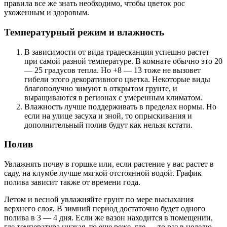
правила все же знать необходимо, чтобы цветок рос
ухоженным и здоровым.
Температурный режим и влажность
В зависимости от вида традесканция успешно растет
при самой разной температуре. В комнате обычно это 20
— 25 градусов тепла. Но +8 — 13 тоже не вызовет
гибели этого декоративного цветка. Некоторые виды
благополучно зимуют в открытом грунте, и
выращиваются в регионах с умеренным климатом.
Влажность лучше поддерживать в пределах нормы. Но
если на улице засуха и зной, то опрыскивания и
дополнительный полив будут как нельзя кстати.
Полив
Увлажнять почву в горшке или, если растение у вас растет в
саду, на клумбе лучше мягкой отстоянной водой. График
полива зависит также от времени года.
Летом и весной увлажняйте грунт по мере высыхания
верхнего слоя. В зимний период достаточно будет одного
полива в 3 — 4 дня. Если же вазон находится в помещении,
где температура низкая, то еще реже, где — то раз в неделю.