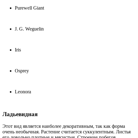
Purewell Giant
J. G. Weguelin
Iris
Osprey
Leonora
Ладьевидная
Этот вид является наиболее декоративным, так как форма
очень необычная. Растение считается суккулентным. Листья
его довольно плотные и мясистые. Строение побегов