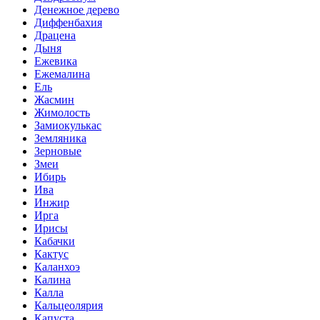
Денежное дерево
Диффенбахия
Драцена
Дыня
Ежевика
Ежемалина
Ель
Жасмин
Жимолость
Замиокулькас
Земляника
Зерновые
Змеи
Ибирь
Ива
Инжир
Ирга
Ирисы
Кабачки
Кактус
Каланхоэ
Калина
Калла
Кальцеолярия
Капуста