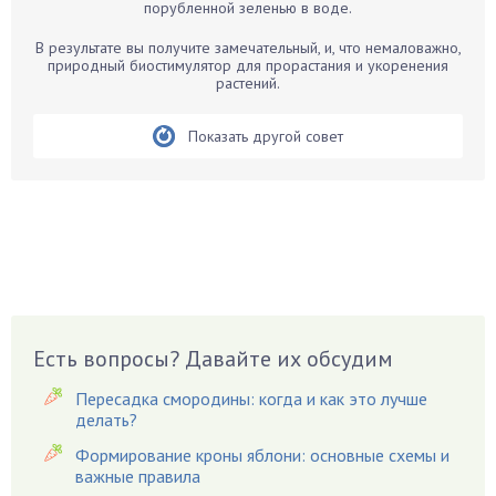
порубленной зеленью в воде.
Белые грибы
Бирючина
В результате вы получите замечательный, и, что немаловажно,
природный биостимулятор для прорастания и укоренения
Бобовые
растений.
Боярышнык
Бруннера
Показать другой совет
Брусника
Бузина
Вазоны
Вешенки
Виноград
Вишня
Вредители
Есть вопросы? Давайте их обсудим
Гардения
Пересадка смородины: когда и как это лучше
Гацания
делать?
Гвоздики
Формирование кроны яблони: основные схемы и
важные правила
Георгины