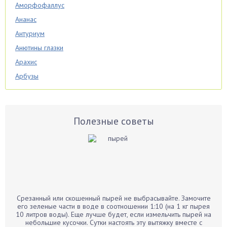
Аморфофаллус
Ананас
Антуриум
Анютины глазки
Арахис
Арбузы
Аспарагус
Астры
Базилик
Полезные советы
Баклажаны
Бальзамин
Бамбук
Банан
Барбарис
Срезанный или скошенный пырей не выбрасывайте. Замочите
Бархатцы
его зеленые части в воде в соотношении 1:10 (на 1 кг пырея
10 литров воды). Еще лучше будет, если измельчить пырей на
Бегония
небольшие кусочки. Сутки настоять эту вытяжку вместе с