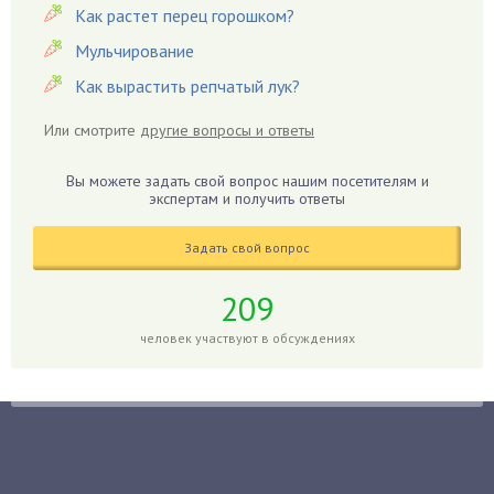
Герань
Как растет перец горошком?
Гиацинт
Мульчирование
Гибискус
Как вырастить репчатый лук?
Гиппеаструм
Или смотрите
другие вопросы и ответы
Гладиолусы
Глоксиния
Вы можете задать свой вопрос нашим посетителям и
Годжи
экспертам и получить ответы
Голубика
Задать свой вопрос
Горох
Гортензия
209
Гранат
человек участвуют в обсуждениях
Грибы
Груша
Груши
Грядки
Гуава