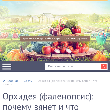
Красивые и урожайные грядки своими руками
Главная
Цветы
Орхидея (фаленопсис): почему вянет и что
делать
Орхидея (фаленопсис):
почему вянет и что