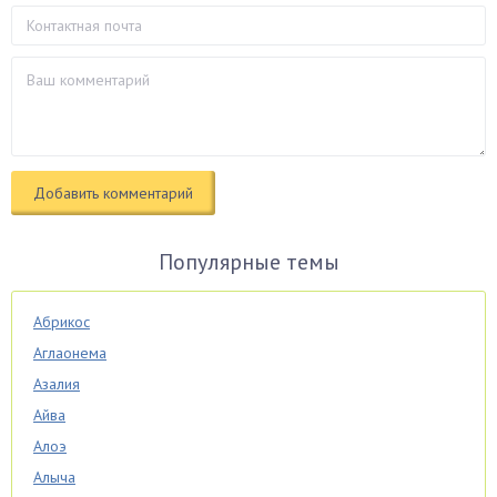
Популярные темы
Абрикос
Аглаонема
Азалия
Айва
Алоэ
Алыча