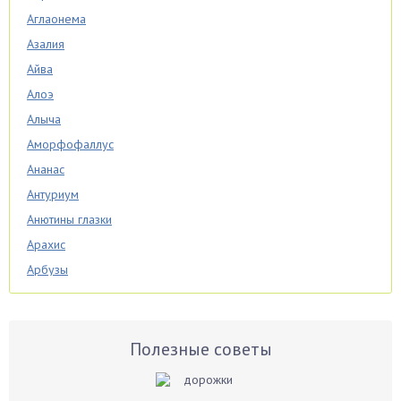
Аглаонема
Азалия
Айва
Алоэ
Алыча
Аморфофаллус
Ананас
Антуриум
Анютины глазки
Арахис
Арбузы
Аспарагус
Астры
Базилик
Полезные советы
Баклажаны
Бальзамин