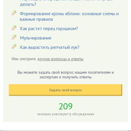
делать?
Вредители
Формирование кроны яблони: основные схемы и
Гардения
важные правила
Гацания
Как растет перец горошком?
Гвоздики
Мульчирование
Георгины
Как вырастить репчатый лук?
Герань
Гиацинт
Или смотрите
другие вопросы и ответы
Гибискус
Гиппеаструм
Вы можете задать свой вопрос нашим посетителям и
экспертам и получить ответы
Гладиолусы
Глоксиния
Задать свой вопрос
Годжи
209
Голубика
Горох
человек участвуют в обсуждениях
Гортензия
Гранат