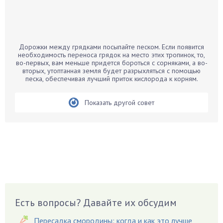
Бамбук
Банан
Барбарис
Дорожки между грядками посыпайте песком. Если появится
Бархатцы
необходимость переноса грядок на место этих тропинок, то,
во-первых, вам меньше придется бороться с сорняками, а во-
Бегония
вторых, утоптанная земля будет разрыхляться с помощью
песка, обеспечивая лучший приток кислорода к корням.
Белые грибы
Бирючина
Показать другой совет
Бобовые
Боярышнык
Бруннера
Брусника
Бузина
Вазоны
Вешенки
Есть вопросы? Давайте их обсудим
Виноград
Вишня
Пересадка смородины: когда и как это лучше