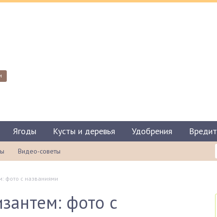
и
Ягоды
Кусты и деревья
Удобрения
Вредит
ты
Видео-советы
м: фото с названиями
изантем: фото с