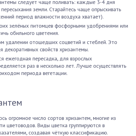
антемы следует чаще поливать: каждые 3-4 дня
 пересыхания земли. Старайтесь чаще опрыскивать
сенний период влажности воздуха хватает).
воих зелёных питомцев фосфорными удобрениями или
ичь обильного цветения.
ом удалении отошедших соцветий и стеблей. Это
 декоративных свойств хризантемы.
я ежегодная пересадка, для взрослых
еделяется раз в несколько лет. Лучше осуществлять
приходом периода вегетации.
антем
сь огромное число сортов хризантем, многие из
и цветоводов. Виды цветка группируются в
казателями, создавая чёткую классификацию.