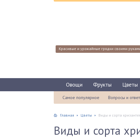
Красивые и урожайные грядки своими рукам
Овощи
Фрукты
Цветы
Самое популярное
Вопросы и отве
Главная
Цветы
Виды и сорта хризанте
Виды и сорта хр