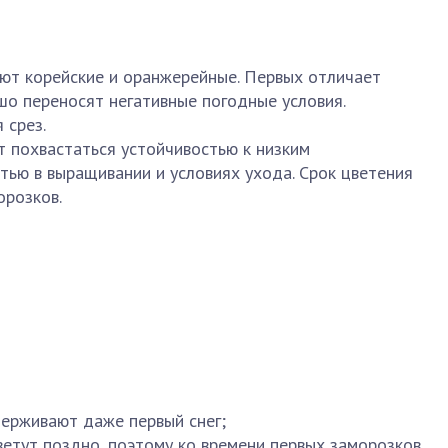
ют корейские и оранжерейные. Первых отличает
шо переносят негативные погодные условия.
 срез.
 похвастаться устойчивостью к низким
тью в выращивании и условиях ухода. Срок цветения
орозков.
ерживают даже первый снег;
ветут поздно, поэтому ко времени первых заморозков