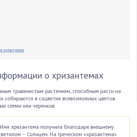
х культурах
нформации о хризантемах
вным травянистым растениям, способным расти на
тки собираются в соцветия всевозможных цветов.
ю семян или черенков.
мя хризантема получила благодаря внешнему
светилом – Солнцем. На греческом «хризантема»