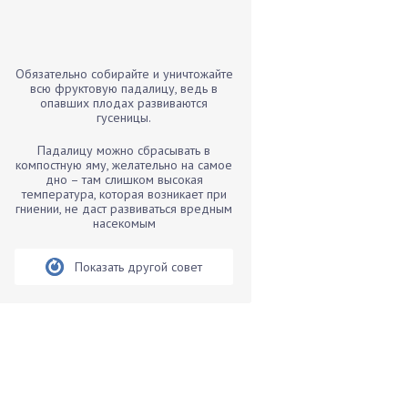
Бамбук
Банан
Барбарис
Обязательно собирайте и уничтожайте
Бархатцы
всю фруктовую падалицу, ведь в
опавших плодах развиваются
Бегония
гусеницы.
Белые грибы
Падалицу можно сбрасывать в
Бирючина
компостную яму, желательно на самое
дно – там слишком высокая
Бобовые
температура, которая возникает при
гниении, не даст развиваться вредным
Боярышнык
насекомым
Бруннера
Брусника
Показать другой совет
Бузина
Вазоны
Вешенки
Виноград
Вишня