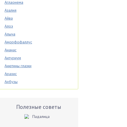
Аглаонема
Азалия
Айва
Алоэ
Алыча
Аморфофаллус
Ананас
Антуриум
Анютины глазки
Арахис
Арбузы
Аспарагус
Астры
Базилик
Полезные советы
Баклажаны
Бальзамин