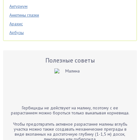
Антуриум
Анютины глазки
Арахис
Арбузы
Аспарагус
Астры
Базилик
Полезные советы
Баклажаны
Бальзамин
Бамбук
Банан
Барбарис
Гербициды не действуют на малину, поэтому с ее
Бархатцы
разрастанием можно бороться только выкапывая корневища.
Бегония
Чтобы предотвратить активное разрастание малины вглубь
Белые грибы
участка можно также создавать механические преграды в
виде вкопанных на достаточную глубину (1-1,5 м) досок,
Бирючина
линолеума или рубероида.