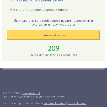
Гибискус
Или смотрите
другие вопросы и ответы
Гиппеаструм
Гладиолусы
Вы можете задать свой вопрос нашим посетителям и
экспертам и получить ответы
Глоксиния
Годжи
Задать свой вопрос
Голубика
Горох
209
Гортензия
человек участвуют в обсуждениях
Гранат
Грибы
Груша
Груши
Грядки
Гуава
© 2015–2026
Sornyakov.net
Красивые и урожайные грядки своими руками
Гузмания
По всем вопрос обращайтесь
на e-mail admin@sornyakov.net
Дайкон