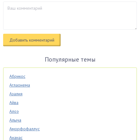
Популярные темы
Абрикос
Аглаонема
Азалия
Айва
Алоэ
Алыча
Аморфофаллус
Ананас