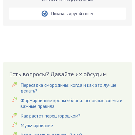
Бобовые
Показать другой совет
Боярышнык
Бруннера
Брусника
Бузина
Вазоны
Вешенки
Виноград
Есть вопросы? Давайте их обсудим
Вишня
Вредители
Пересадка смородины: когда и как это лучше
Гардения
делать?
Гацания
Формирование кроны яблони: основные схемы и
важные правила
Гвоздики
Как растет перец горошком?
Георгины
Герань
Мульчирование
Гиацинт
Как вырастить репчатый лук?