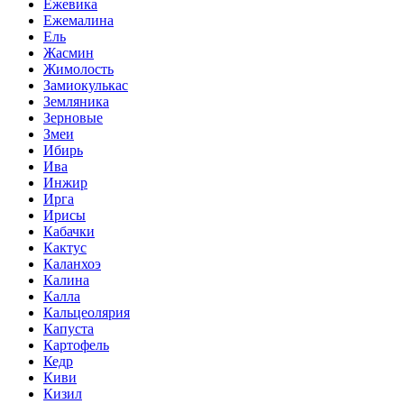
Ежевика
Ежемалина
Ель
Жасмин
Жимолость
Замиокулькас
Земляника
Зерновые
Змеи
Ибирь
Ива
Инжир
Ирга
Ирисы
Кабачки
Кактус
Каланхоэ
Калина
Калла
Кальцеолярия
Капуста
Картофель
Кедр
Киви
Кизил