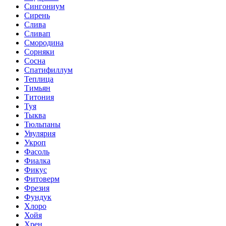
Сингониум
Сирень
Слива
Сливап
Смородина
Сорняки
Сосна
Спатифиллум
Теплица
Тимьян
Титония
Туя
Тыква
Тюльпаны
Увулярия
Укроп
Фасоль
Фиалка
Фикус
Фитоверм
Фрезия
Фундук
Хлоро
Хойя
Хрен