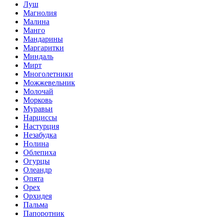
Луш
Магнолия
Малина
Манго
Мандарины
Маргаритки
Миндаль
Мирт
Многолетники
Можжевельник
Молочай
Морковь
Муравьи
Нарциссы
Настурция
Незабудка
Нолина
Облепиха
Огурцы
Олеандр
Опята
Орех
Орхидея
Пальма
Папоротник