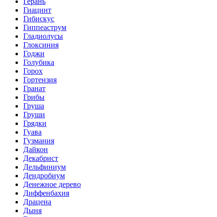
Герань
Гиацинт
Гибискус
Гиппеаструм
Гладиолусы
Глоксиния
Годжи
Голубика
Горох
Гортензия
Гранат
Грибы
Груша
Груши
Грядки
Гуава
Гузмания
Дайкон
Декабрист
Дельфиниум
Дендробиум
Денежное дерево
Диффенбахия
Драцена
Дыня