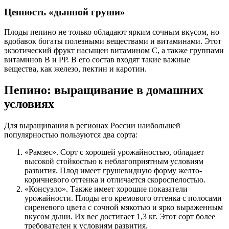
Ценность «дынной груши»
Плоды пепино не только обладают ярким сочным вкусом, но
вдобавок богаты полезными веществами и витаминами. Этот
экзотический фрукт насыщен витамином C, а также группами
витаминов B и PP. В его состав входят такие важные
вещества, как железо, пектин и каротин.
Пепино: выращивание в домашних
условиях
Для выращивания в регионах России наибольшей
популярностью пользуются два сорта:
«Рамзес». Сорт с хорошей урожайностью, обладает
высокой стойкостью к неблагоприятным условиям
развития. Плод имеет грушевидную форму желто-
коричневого оттенка и отличается скороспелостью.
«Консуэло». Также имеет хорошие показатели
урожайности. Плоды его кремового оттенка с полосами
сиреневого цвета с сочной мякотью и ярко выраженным
вкусом дыни. Их вес достигает 1,3 кг. Этот сорт более
требователен к условиям развития.