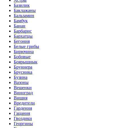
Астры
Базилик
Баклажаны
Бальзамин
Бамбук
Банан
Барбарис
Бархатцы
Бегония
Белые грибы
Бирючина
Бобовые
Боярышнык
Бруннера
Брусника
Бузина
Вазоны
Вешенки
Виноград
Вишня
Вредители
Гардения
Гацания
Гвоздики
Георгины