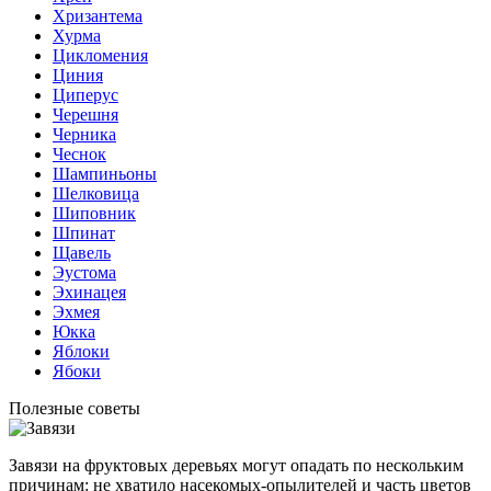
Хризантема
Хурма
Цикломения
Циния
Циперус
Черешня
Черника
Чеснок
Шампиньоны
Шелковица
Шиповник
Шпинат
Щавель
Эустома
Эхинацея
Эхмея
Юкка
Яблоки
Ябоки
Полезные советы
Завязи на фруктовых деревьях могут опадать по нескольким
причинам: не хватило насекомых-опылителей и часть цветов