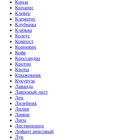
Кинза
Кипарис
Клевер
Клематис
Клубника
Клюква
Колеус
Компост
Корневин
Кофе
Кроссандра
Кротон
Кроты
Крыжовник
Кукуруза
Лаванда
Лавровый лист
Лен
Лилейник
Лилия
Лимон
Липа
Лиственница
Лофант анисовый
Лук