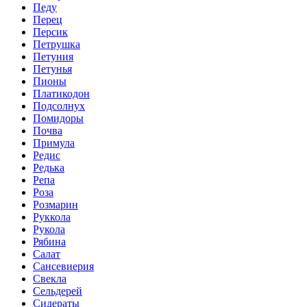
Педу
Перец
Персик
Петрушка
Петуния
Петунья
Пионы
Платикодон
Подсолнух
Помидоры
Почва
Примула
Редис
Редька
Репа
Роза
Розмарин
Руккола
Рукола
Рябина
Салат
Сансевиерия
Свекла
Сельдерей
Сидераты