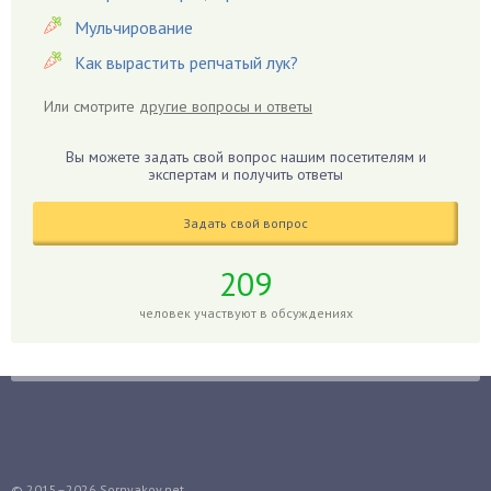
Гвоздики
Мульчирование
Георгины
Как вырастить репчатый лук?
Герань
Или смотрите
другие вопросы и ответы
Гиацинт
Гибискус
Вы можете задать свой вопрос нашим посетителям и
Гиппеаструм
экспертам и получить ответы
Гладиолусы
Задать свой вопрос
Глоксиния
Годжи
209
Голубика
человек участвуют в обсуждениях
Горох
Гортензия
Гранат
Грибы
Груша
Груши
© 2015–2026
Sornyakov.net