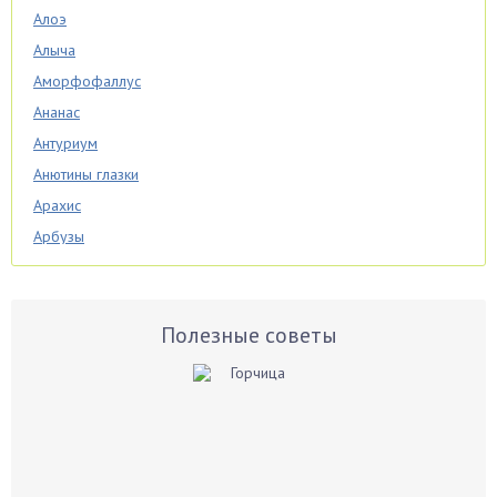
Алоэ
Алыча
Аморфофаллус
Ананас
Антуриум
Анютины глазки
Арахис
Арбузы
Аспарагус
Астры
Базилик
Полезные советы
Баклажаны
Бальзамин
Бамбук
Банан
Барбарис