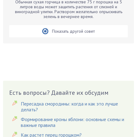
Обычная сухая горчица в количестве 75 г порошка на 5
Бархатцы
литров воды может защитить растения от слизней и
виноградной улитки. Раствором желательно опрыскивать
Бегония
зелень в вечернее время.
Белые грибы
Бирючина
Показать другой совет
Бобовые
Боярышнык
Бруннера
Брусника
Бузина
Вазоны
Вешенки
Есть вопросы? Давайте их обсудим
Виноград
Пересадка смородины: когда и как это лучше
Вишня
делать?
Вредители
Формирование кроны яблони: основные схемы и
важные правила
Гардения
Гацания
Как растет перец горошком?