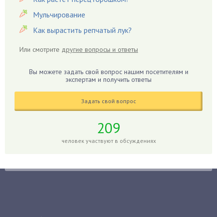
Герань
Мульчирование
Гиацинт
Как вырастить репчатый лук?
Гибискус
Или смотрите
другие вопросы и ответы
Гиппеаструм
Гладиолусы
Вы можете задать свой вопрос нашим посетителям и
экспертам и получить ответы
Глоксиния
Годжи
Задать свой вопрос
Голубика
Горох
209
Гортензия
человек участвуют в обсуждениях
Гранат
Грибы
Груша
Груши
Грядки
Гуава