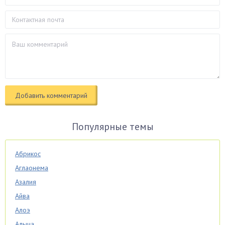
Популярные темы
Абрикос
Аглаонема
Азалия
Айва
Алоэ
Алыча