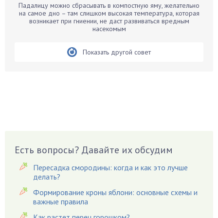
Падалицу можно сбрасывать в компостную яму, желательно
Белые грибы
на самое дно – там слишком высокая температура, которая
возникает при гниении, не даст развиваться вредным
Бирючина
насекомым
Бобовые
Показать другой совет
Боярышнык
Бруннера
Брусника
Бузина
Вазоны
Вешенки
Виноград
Есть вопросы? Давайте их обсудим
Вишня
Вредители
Пересадка смородины: когда и как это лучше
Гардения
делать?
Гацания
Формирование кроны яблони: основные схемы и
важные правила
Гвоздики
Как растет перец горошком?
Георгины