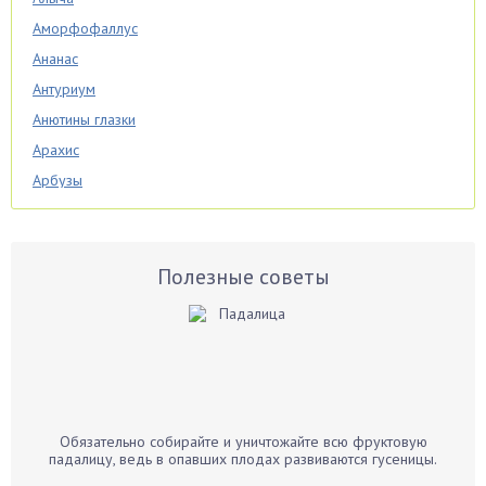
Аморфофаллус
Ананас
Антуриум
Анютины глазки
Арахис
Арбузы
Аспарагус
Астры
Базилик
Полезные советы
Баклажаны
Бальзамин
Бамбук
Банан
Барбарис
Обязательно собирайте и уничтожайте всю фруктовую
Бархатцы
падалицу, ведь в опавших плодах развиваются гусеницы.
Бегония