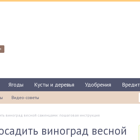
и
Ягоды
Кусты и деревья
Удобрения
Вредит
ты
Видео-советы
ить виноград весной саженцами: пошаговая инструкция
осадить виноград весной