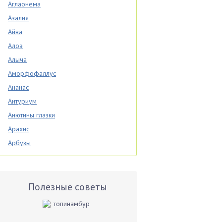
Аглаонема
Азалия
Айва
Алоэ
Алыча
Аморфофаллус
Ананас
Антуриум
Анютины глазки
Арахис
Арбузы
Аспарагус
Астры
Базилик
Полезные советы
Баклажаны
Бальзамин