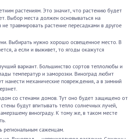
етним растениям. Это значит, что растению будет
ет. Выбор места должен основываться на
ы не травмировать растение пересадками в другое
ени. Выбирать нужно хорошо освещенное место. В
ется, а если и выживет, то ягоды окажутся
лучший вариант. Большинство сортов теплолюбы и
пады температур и заморозки. Виноград любит
ут нанести механические повреждения, а в зимний
ерзнет.
ядом со стенами домов. Тут оно будет защищено от
 стены будут впитывать тепло солнечных лучей,
амерзшему винограду. К тому же, в таком месте
ть.
ь региональным саженцам.
ьно. Виноград — неприхотливое растение. Саженцы