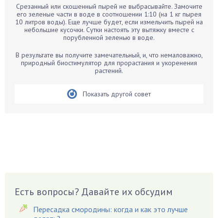
Срезанный или скошенный пырей не выбрасывайте. Замочите
Бархатцы
его зеленые части в воде в соотношении 1:10 (на 1 кг пырея
10 литров воды). Еще лучше будет, если измельчить пырей на
Бегония
небольшие кусочки. Сутки настоять эту вытяжку вместе с
порубленной зеленью в воде.
Белые грибы
Бирючина
В результате вы получите замечательный, и, что немаловажно,
природный биостимулятор для прорастания и укоренения
Бобовые
растений.
Боярышнык
Бруннера
Показать другой совет
Брусника
Бузина
Вазоны
Вешенки
Виноград
Вишня
Вредители
Есть вопросы? Давайте их обсудим
Гардения
Пересадка смородины: когда и как это лучше
Гацания