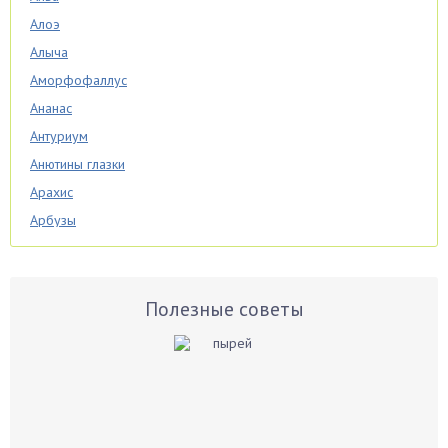
Алоэ
Алыча
Аморфофаллус
Ананас
Антуриум
Анютины глазки
Арахис
Арбузы
Аспарагус
Астры
Базилик
Полезные советы
Баклажаны
Бальзамин
Бамбук
Банан
Барбарис