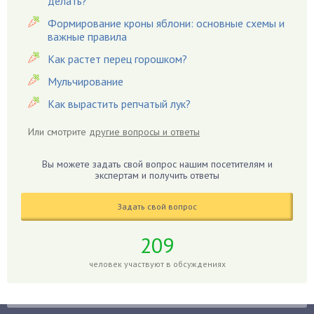
делать?
Гвоздики
Формирование кроны яблони: основные схемы и
важные правила
Георгины
Герань
Как растет перец горошком?
Гиацинт
Мульчирование
Гибискус
Как вырастить репчатый лук?
Гиппеаструм
Или смотрите
другие вопросы и ответы
Гладиолусы
Глоксиния
Вы можете задать свой вопрос нашим посетителям и
Годжи
экспертам и получить ответы
Голубика
Задать свой вопрос
Горох
Гортензия
209
Гранат
человек участвуют в обсуждениях
Грибы
Груша
Груши