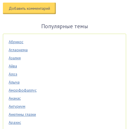
Популярные темы
Абрикос
Аглаонема
Азалия
Айва
Алоэ
Алыча
Аморфофаллус
Ананас
Антуриум
Анютины глазки
Арахис