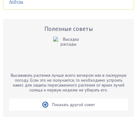
Арбузы
Аспарагус
Астры
Базилик
Полезные советы
Баклажаны
Бальзамин
Бамбук
Банан
Барбарис
Высаживать растения лучше всего вечером или в пасмурную
Бархатцы
погоду. Если это не получается, то необходимо устроить
навес для защиты пересаженного растения от ярких лучей
Бегония
солнца и первую неделю не убирать его.
Белые грибы
Бирючина
Показать другой совет
Бобовые
Боярышнык
Бруннера