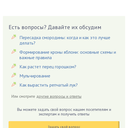
Брусника
Бузина
Вазоны
Вешенки
Есть вопросы? Давайте их обсудим
Виноград
Пересадка смородины: когда и как это лучше
Вишня
делать?
Вредители
Формирование кроны яблони: основные схемы и
важные правила
Гардения
Гацания
Как растет перец горошком?
Гвоздики
Мульчирование
Георгины
Как вырастить репчатый лук?
Герань
Или смотрите
другие вопросы и ответы
Гиацинт
Гибискус
Вы можете задать свой вопрос нашим посетителям и
Гиппеаструм
экспертам и получить ответы
Гладиолусы
Задать свой вопрос