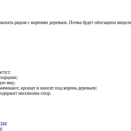
закопать рядом с корнями деревьев. Почва будет обогащена мице
астут;
опорциях;
ую яму;
чивают, крошат и вносят под корень деревьев;
содержит миллионы спор.
ке