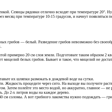
нкой. Сеянцы рядовки отлично всходят при температуре 20°. Н
з месяц при температуре 10-15 градусов, и начнут появляться п
зных грибов — белый. Разведение грибов невозможно без своеоб
.
той примерно 20 см слоя земли. Подготовьте таким образом 2 кв
мицелий белых грибов. Бывает и такое, что мицелий не достать
авьте их шляпки размокать в дождевой воде на сутки.
и. Жидкость процедите через сито. На выходе вы получите раст
ом. Затем полейте это место водой, но аккуратно, главное — не
ь. До 2-х литров воды на каждое дерево.
0 см соломы. А вот грибного лакомства нужно подождать — гриб