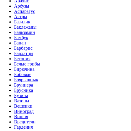
Арахис
Арбузы
Аспарагус
Астры
Базилик
Баклажаны
Бальзамин
Бамбук
Банан
Барбарис
Бархатцы
Бегония
Белые грибы
Бирючина
Бобовые
Боярышнык
Бруннера
Брусника
Бузина
Вазоны
Вешенки
Виноград
Вишня
Вредители
Гардения