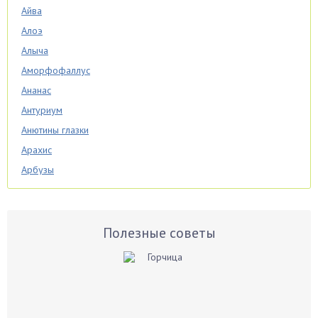
Айва
Алоэ
Алыча
Аморфофаллус
Ананас
Антуриум
Анютины глазки
Арахис
Арбузы
Аспарагус
Астры
Базилик
Полезные советы
Баклажаны
Бальзамин
Бамбук
Банан