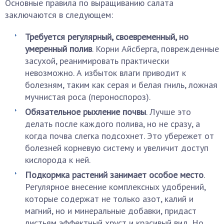
Основные правила по выращиванию салата
заключаются в следующем:
Требуется регулярный, своевременный, но
умеренный полив
. Корни Айсберга, поврежденные
засухой, реанимировать практически
невозможно. А избыток влаги приводит к
болезням, таким как серая и белая гниль, ложная
мучнистая роса (пероноспороз).
Обязательное рыхление почвы
. Лучше это
делать после каждого полива, но не сразу, а
когда почва слегка подсохнет. Это убережет от
болезней корневую систему и увеличит доступ
кислорода к ней.
Подкормка растений занимает особое место
.
Регулярное внесение комплексных удобрений,
которые содержат не только азот, калий и
магний, но и минеральные добавки, придаст
листьям эффектный хруст и красивый вид, Но