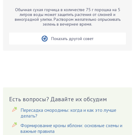
Барбарис
Обычная сухая горчица в количестве 75 г порошка на 5
Бархатцы
литров воды может защитить растения от слизней и
виноградной улитки. Раствором желательно опрыскивать
Бегония
зелень в вечернее время.
Белые грибы
Бирючина
Показать другой совет
Бобовые
Боярышнык
Бруннера
Брусника
Бузина
Вазоны
Вешенки
Есть вопросы? Давайте их обсудим
Виноград
Пересадка смородины: когда и как это лучше
Вишня
делать?
Вредители
Формирование кроны яблони: основные схемы и
важные правила
Гардения