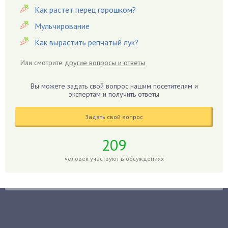
Гацания
Как растет перец горошком?
Гвоздики
Мульчирование
Георгины
Как вырастить репчатый лук?
Герань
Или смотрите
другие вопросы и ответы
Гиацинт
Гибискус
Вы можете задать свой вопрос нашим посетителям и
Гиппеаструм
экспертам и получить ответы
Гладиолусы
Задать свой вопрос
Глоксиния
Годжи
209
Голубика
человек участвуют в обсуждениях
Горох
Гортензия
Гранат
Грибы
Груша