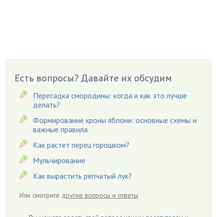
Бузина
Вазоны
Вешенки
Виноград
Вишня
Вредители
Есть вопросы? Давайте их обсудим
Гардения
Пересадка смородины: когда и как это лучше
Гацания
делать?
Гвоздики
Формирование кроны яблони: основные схемы и
важные правила
Георгины
Герань
Как растет перец горошком?
Гиацинт
Мульчирование
Гибискус
Как вырастить репчатый лук?
Гиппеаструм
Или смотрите
другие вопросы и ответы
Гладиолусы
Глоксиния