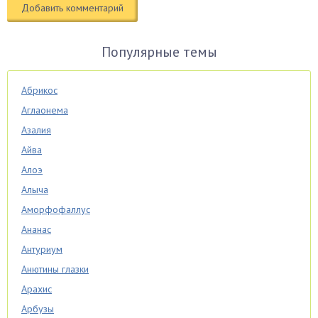
Популярные темы
Абрикос
Аглаонема
Азалия
Айва
Алоэ
Алыча
Аморфофаллус
Ананас
Антуриум
Анютины глазки
Арахис
Арбузы