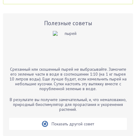
Аспарагус
Астры
Базилик
Полезные советы
Баклажаны
Бальзамин
Бамбук
Банан
Барбарис
Срезанный или скошенный пырей не выбрасывайте. Замочите
Бархатцы
его зеленые части в воде в соотношении 1:10 (на 1 кг пырея
10 литров воды). Еще лучше будет, если измельчить пырей на
Бегония
небольшие кусочки. Сутки настоять эту вытяжку вместе с
порубленной зеленью в воде.
Белые грибы
Бирючина
В результате вы получите замечательный, и, что немаловажно,
природный биостимулятор для прорастания и укоренения
Бобовые
растений.
Боярышнык
Бруннера
Показать другой совет
Брусника