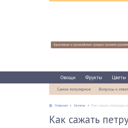
Красивые и урожайные грядки своими рукам
Овощи
Фрукты
Цветы
Самое популярное
Вопросы и отве
Главная
Зелень
Как сажать петрушку 
Как сажать петр