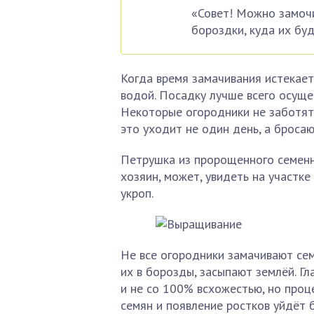
«Совет! Можно замочит
бороздки, куда их буд
Когда время замачивания истекает
водой. Посадку лучше всего осущес
Некоторые огородники не заботятс
это уходит не один день, а бросаю
Петрушка из пророщенного семенн
хозяин, может, увидеть на участк
укроп.
Не все огородники замачивают сем
их в борозды, засыпают землёй. Гл
и не со 100% всхожестью, но проц
семян и появление ростков уйдёт 