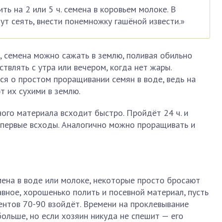
ь на 2 или 5 ч. семена в коровьем молоке. В
ут сеять, внести понемножку гашёной извести.»
, семена можно сажать в землю, поливая обильно
твлять с утра или вечером, когда нет жары.
я о простом проращивании семян в воде, ведь на
т их сухими в землю.
ого материала всходит быстро. Пройдёт 24 ч. и
е первые всходы. Аналогично можно проращивать и
ена в воде или молоке, некоторые просто бросают
авное, хорошенько полить и посевной материал, пусть
ентов 70-90 взойдёт. Времени на проклевывание
больше, но если хозяин никуда не спешит — его