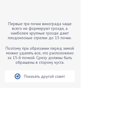
Бамбук
Банан
Барбарис
Первые три почки винограда чаще
Бархатцы
всего не формируют грозди, а
наиболее крупные грозди дают
Бегония
плодоносные стрелки до 15 почки.
Белые грибы
Поэтому при обрезании перед зимой
Бирючина
можно удалять все, что расположено
за 15-й почкой. Срезу должны быть
Бобовые
обращены в сторону куста.
Боярышнык
Бруннера
Показать другой совет
Брусника
Бузина
Вазоны
Вешенки
Виноград
Вишня