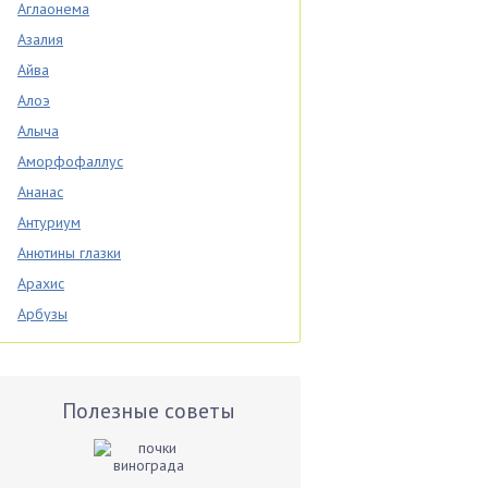
Аглаонема
Азалия
Айва
Алоэ
Алыча
Аморфофаллус
Ананас
Антуриум
Анютины глазки
Арахис
Арбузы
Аспарагус
Астры
Базилик
Полезные советы
Баклажаны
Бальзамин