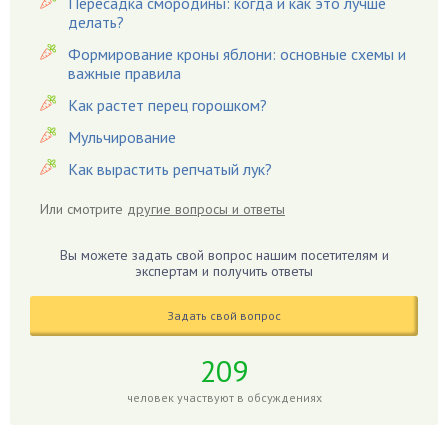
Пересадка смородины: когда и как это лучше
Гацания
делать?
Гвоздики
Формирование кроны яблони: основные схемы и
важные правила
Георгины
Герань
Как растет перец горошком?
Гиацинт
Мульчирование
Гибискус
Как вырастить репчатый лук?
Гиппеаструм
Или смотрите
другие вопросы и ответы
Гладиолусы
Глоксиния
Вы можете задать свой вопрос нашим посетителям и
Годжи
экспертам и получить ответы
Голубика
Задать свой вопрос
Горох
Гортензия
209
Гранат
человек участвуют в обсуждениях
Грибы
Груша