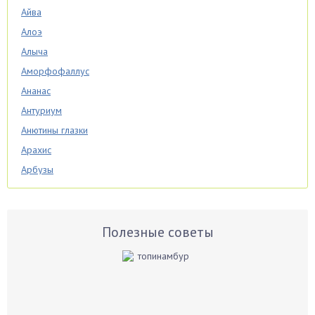
Айва
Алоэ
Алыча
Аморфофаллус
Ананас
Антуриум
Анютины глазки
Арахис
Арбузы
Аспарагус
Астры
Базилик
Полезные советы
Баклажаны
Бальзамин
Бамбук
Банан