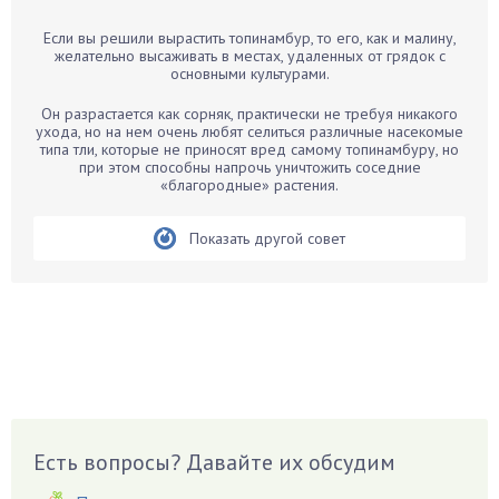
Барбарис
Если вы решили вырастить топинамбур, то его, как и малину,
Бархатцы
желательно высаживать в местах, удаленных от грядок с
основными культурами.
Бегония
Белые грибы
Он разрастается как сорняк, практически не требуя никакого
ухода, но на нем очень любят селиться различные насекомые
Бирючина
типа тли, которые не приносят вред самому топинамбуру, но
при этом способны напрочь уничтожить соседние
Бобовые
«благородные» растения.
Боярышнык
Бруннера
Показать другой совет
Брусника
Бузина
Вазоны
Вешенки
Виноград
Вишня
Вредители
Есть вопросы? Давайте их обсудим
Гардения