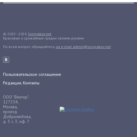
Груши
Грядки
Гуава
Гузмания
© 2015–2026
Sornyakov.net
Красивые и урожайные грядки своими руками
Дайкон
По всем вопрос обращайтесь
на e-mail admin@sornyakov.net
Декабрист
Дельфиниум
Дендробиум
Денежное дерево
Пользовательское соглашение
Диффенбахия
Редакция, Контакты
Драцена
ООО "Вектор".
Дыня
127254,
Москва,
Ежевика
проезд
Добролюбова,
Ежемалина
д. 3 с. 3, оф. 7
Ель
Жасмин