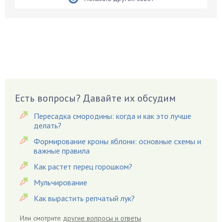
Бобовые
Боярышнык
Бруннера
Брусника
Бузина
Вазоны
Вешенки
Есть вопросы? Давайте их обсудим
Виноград
Пересадка смородины: когда и как это лучше
Вишня
делать?
Вредители
Формирование кроны яблони: основные схемы и
важные правила
Гардения
Гацания
Как растет перец горошком?
Гвоздики
Мульчирование
Георгины
Как вырастить репчатый лук?
Герань
Или смотрите
другие вопросы и ответы
Гиацинт