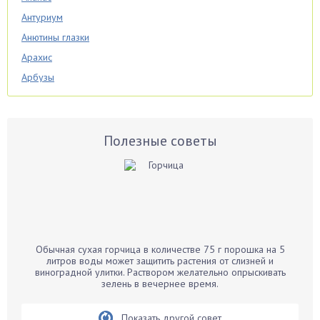
Антуриум
Анютины глазки
Арахис
Арбузы
Аспарагус
Астры
Базилик
Полезные советы
Баклажаны
Бальзамин
Бамбук
Банан
Барбарис
Обычная сухая горчица в количестве 75 г порошка на 5
Бархатцы
литров воды может защитить растения от слизней и
виноградной улитки. Раствором желательно опрыскивать
Бегония
зелень в вечернее время.
Белые грибы
Бирючина
Показать другой совет