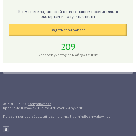
Гибискус
Вы можете задать свой вопрос нашим посетителям и
Гиппеаструм
экспертам и получить ответы
Гладиолусы
Задать свой вопрос
Глоксиния
Годжи
209
Голубика
человек участвуют в обсуждениях
Горох
Гортензия
Гранат
Грибы
Груша
Груши
© 2015–2026
Sornyakov.net
Красивые и урожайные грядки своими руками
Грядки
По всем вопрос обращайтесь
на e-mail admin@sornyakov.net
Гуава
Гузмания
Дайкон