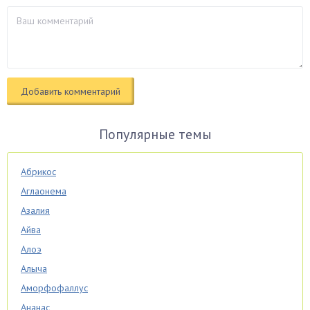
Популярные темы
Абрикос
Аглаонема
Азалия
Айва
Алоэ
Алыча
Аморфофаллус
Ананас